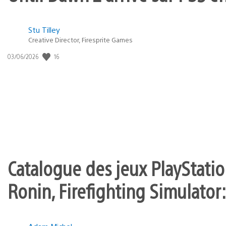
Postée
Stu Tilley
Creative Director, Firesprite Games
dans
:
16
Date
03/06/2026
state
de
of
publication
:
play
Catalogue des jeux PlayStation
Ronin, Firefighting Simulator: