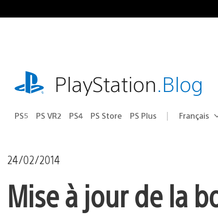
Accéder
au
contenu
playstation.com
PlayStation
.Blog
PS5
PS VR2
PS4
PS Store
PS Plus
Français
Choisir
Région
une
actuelle
région
:
24/02/2014
Mise à jour de la b