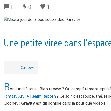
1
0
1
Une petite virée dans l'espac
Cartews
B
on lundi à tous ! Bien reposé ? Ou complètement épuisé
Fantasy XIV: A Realm Reborn
? Ce soir, c’est soupe, thé, re
Clooney :
Gravity
est disponible dans la boutique vidéo !