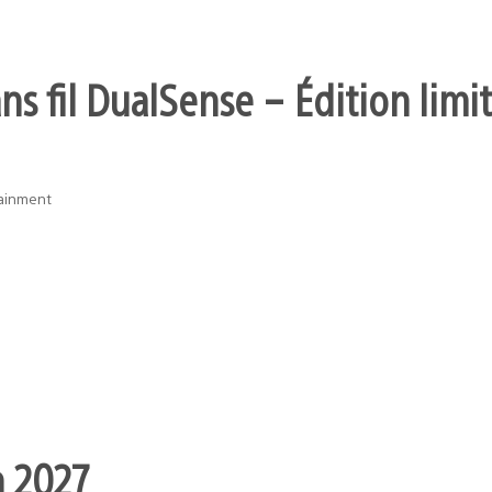
s fil DualSense – Édition limit
tainment
n 2027