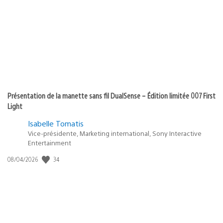
Présentation de la manette sans fil DualSense – Édition limitée 007 First
Light
Isabelle Tomatis
Vice-présidente, Marketing international, Sony Interactive
Entertainment
34
Date
08/04/2026
de
publication
: