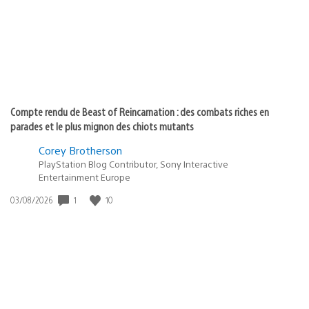
:
Compte rendu de Beast of Reincarnation : des combats riches en
parades et le plus mignon des chiots mutants
Corey Brotherson
PlayStation Blog Contributor, Sony Interactive
Entertainment Europe
1
10
Date
03/08/2026
de
publication
: