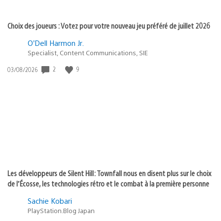
Choix des joueurs : Votez pour votre nouveau jeu préféré de juillet 2026
O’Dell Harmon Jr.
Specialist, Content Communications, SIE
2
9
Date
03/08/2026
de
publication
:
Les développeurs de Silent Hill: Townfall nous en disent plus sur le choix
de l’Écosse, les technologies rétro et le combat à la première personne
Sachie Kobari
PlayStation.Blog Japan