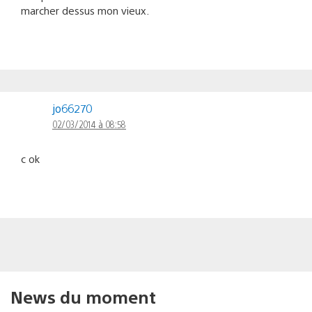
marcher dessus mon vieux.
jo66270
02/03/2014 à 08:58
c ok
News du moment