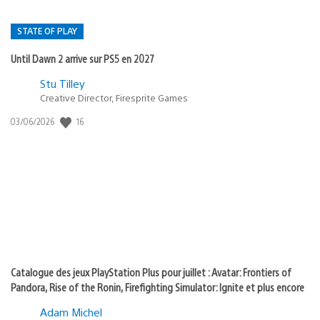
STATE OF PLAY
Until Dawn 2 arrive sur PS5 en 2027
Postée
Stu Tilley
Creative Director, Firesprite Games
dans
:
16
Date
03/06/2026
state
de
of
publication
:
play
Catalogue des jeux PlayStation Plus pour juillet : Avatar: Frontiers of
Pandora, Rise of the Ronin, Firefighting Simulator: Ignite et plus encore
Adam Michel