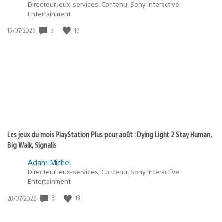
Directeur Jeux-services, Contenu, Sony Interactive
Entertainment
3
16
Date
15/07/2026
de
publication
:
Les jeux du mois PlayStation Plus pour août : Dying Light 2 Stay Human,
Big Walk, Signalis
Adam Michel
Directeur Jeux-services, Contenu, Sony Interactive
Entertainment
3
13
Date
28/07/2026
de
publication