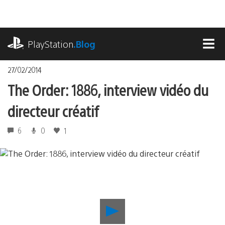
Accéder
au
contenu
playstation.com
PlayStation
.Blog
MEN
27/02/2014
The Order: 1886, interview vidéo du
directeur créatif
6
0
1
Lancer
la