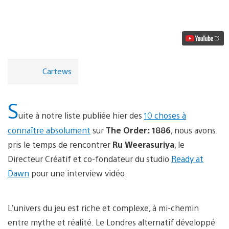
vidéo
The
Order:
1886,
interview
vidéo
du
directeur
Cartews
créatif
S
uite à notre liste publiée hier des
10 choses à
connaître absolument
sur
The Order: 1886
, nous avons
pris le temps de rencontrer
Ru Weerasuriya
, le
Directeur Créatif et co-fondateur du studio
Ready at
Dawn
pour une interview vidéo.
L’univers du jeu est riche et complexe, à mi-chemin
entre mythe et réalité. Le Londres alternatif développé