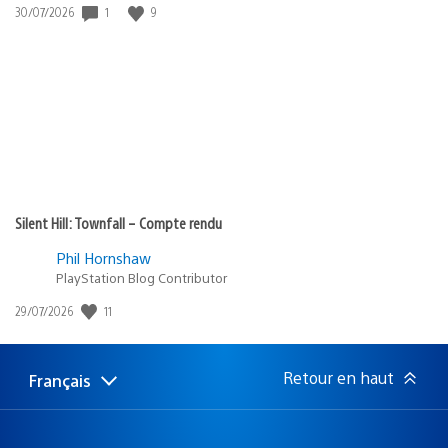
1
9
Date
30/07/2026
de
publication
:
Silent Hill: Townfall – Compte rendu
Phil Hornshaw
PlayStation Blog Contributor
11
Date
29/07/2026
de
publication
:
Retour en haut
Français
Choisir
Région
une
actuelle
région
: