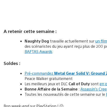
A retenir cette semaine :
Naughty Dog
travaille actuellement sur
un fil
des scénaristes du jeu ayant reçu plus de 200 pr
BAFTAS Awards
Soldes :
Pré-commandez
Metal Gear Solid V: Ground
Peace Walker gratuitement
Les meilleurs jeux et DLC
Call of Duty
sont
en 
Bonne Affaire de la Semaine
:
Assassin’s Cree
Toutes les nouveautés de cette semaine sur le
Bon week-end sur PlayStation ! 🙂