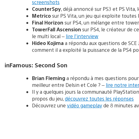
screenshots
CounterSpy
, déjà annoncé sur PS3 et PS Vita, l
Metrico
sur PS Vita, un jeu qui exploite toutes
Final Horizon
sur PS4, un mélange entre tower
TowerFall Ascension
sur PS4, le créateur de ce
le multi local –
lire l’interview
Hideo Kojima
a répondu aux questions de SCE J
comment il a exploité la puissance de la PS4 
inFamous: Second Son
Brian Fleming
a répondu à mes questions pour le
meilleur entre Delsin et Cole ? –
lire notre inte
Il y a quelques jours la communauté PlayStatio
propos du jeu,
découvrez toutes les réponses
Découvrez une
vidéo gameplay
de 8 minutes av