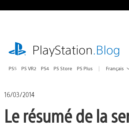
Accéder
au
contenu
playstation.com
PlayStation
.Blog
PS5
PS VR2
PS4
PS Store
PS Plus
Français
Choisir
Région
une
actuelle
région
:
16/03/2014
Le résumé de la se