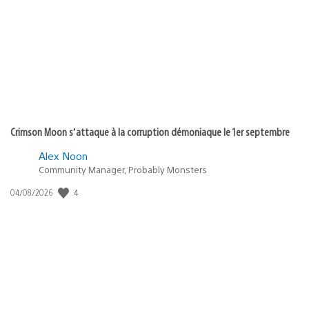
publication
:
Crimson Moon s’attaque à la corruption démoniaque le 1er septembre
Alex Noon
Community Manager, Probably Monsters
4
Date
04/08/2026
de
publication
: