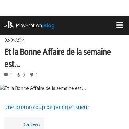
Accéder
au
contenu
playstation.com
PlayStation
.Blog
MEN
02/04/2014
Et la Bonne Affaire de la semaine
est…
1
0
1
Une promo coup de poing et sueur
Cartews