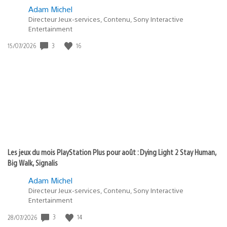
Adam Michel
Directeur Jeux-services, Contenu, Sony Interactive
Entertainment
3
16
Date
15/07/2026
de
publication
:
Les jeux du mois PlayStation Plus pour août : Dying Light 2 Stay Human,
Big Walk, Signalis
Adam Michel
Directeur Jeux-services, Contenu, Sony Interactive
Entertainment
3
14
Date
28/07/2026
de