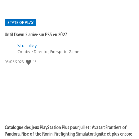
STATE OF PLAY
Until Dawn 2 arrive sur PS5 en 2027
Postée
Stu Tilley
Creative Director, Firesprite Games
dans
:
16
Date
03/06/2026
state
de
of
publication
:
play
Catalogue des jeux PlayStation Plus pour juillet : Avatar: Frontiers of
Pandora, Rise of the Ronin, Firefighting Simulator: Ignite et plus encore