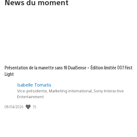
News du moment
Présentation de la manette sans fil DualSense – Édition limitée 007 First
Light
Isabelle Tomatis
Vice-présidente, Marketing international, Sony Interactive
Entertainment
35
Date
08/04/2026
de
publication
: