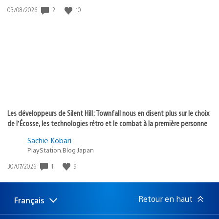
2
10
Date
03/08/2026
de
publication
:
Les développeurs de Silent Hill: Townfall nous en disent plus sur le choix
de l’Écosse, les technologies rétro et le combat à la première personne
Sachie Kobari
PlayStation.Blog Japan
1
9
Date
30/07/2026
de
publication
:
Retour en haut
Français
Choisir
Région
une
actuelle