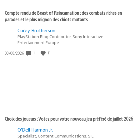
Compte rendu de Beast of Reincarnation : des combats riches en
parades et le plus mignon des chiots mutants
Corey Brotherson
PlayStation Blog Contributor, Sony Interactive
Entertainment Europe
1
11
Date
03/08/2026
de
publication
:
Choix des joueurs : Votez pour votre nouveau jeu préféré de juillet 2026
O’Dell Harmon Jr.
Specialist, Content Communications, SIE