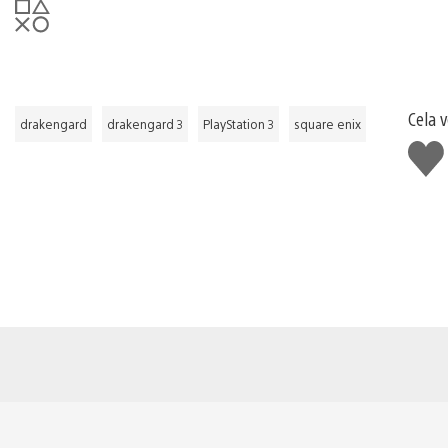
Cela v
drakengard
drakengard 3
PlayStation 3
square enix
J'ai