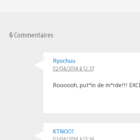
6
Commentaires
Ryochuu
02/04/2014 à 12:37
Roooooh, put*in de m*rde!!! EX
KTNO01
02/04/2014 à 13:26