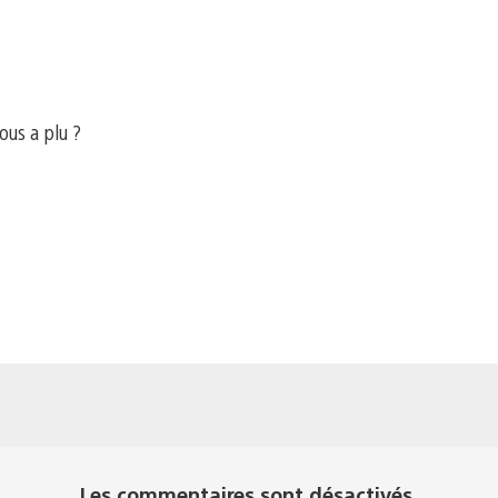
ous a plu ?
me
Les commentaires sont désactivés.