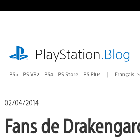
Accéder
au
contenu
playstation.com
PlayStation
.Blog
PS5
PS VR2
PS4
PS Store
PS Plus
Français
Choisir
Région
une
actuelle
région
:
02/04/2014
Fans de Drakengard