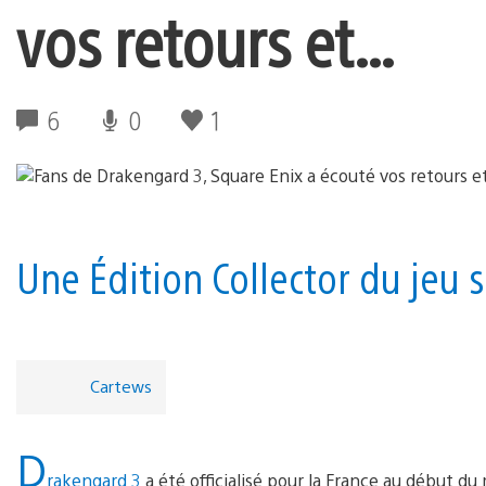
vos retours et…
6
0
1
Une Édition Collector du jeu 
Cartews
D
rakengard 3
a été officialisé pour la France au début du 