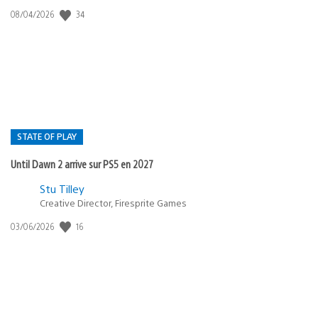
34
Date
08/04/2026
de
publication
:
STATE OF PLAY
Until Dawn 2 arrive sur PS5 en 2027
Postée
Stu Tilley
Creative Director, Firesprite Games
dans
:
16
Date
03/06/2026
state
de
of
publication
:
play