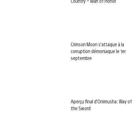
Country – Man of Honor
Crimson Moon s’attaque à la
corruption démoniaque le 1er
septembre
Aperçu final d’Onimusha: Way of
the Sword