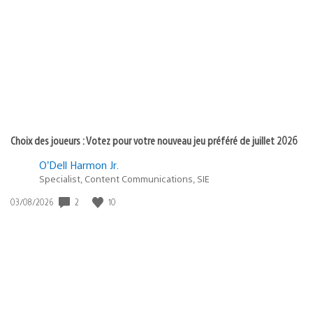
de
publication
:
Choix des joueurs : Votez pour votre nouveau jeu préféré de juillet 2026
O’Dell Harmon Jr.
Specialist, Content Communications, SIE
2
10
Date
03/08/2026
de
publication
: