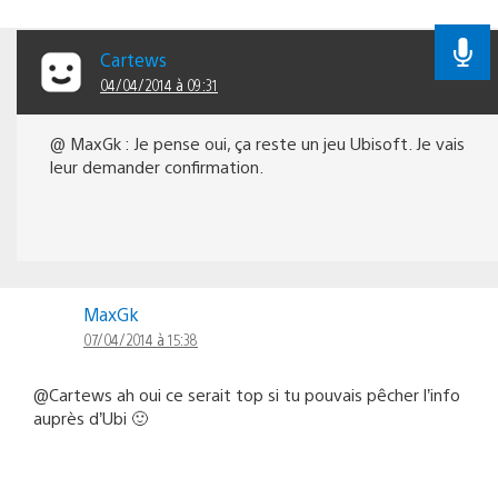
Cartews
04/04/2014 à 09:31
@ MaxGk : Je pense oui, ça reste un jeu Ubisoft. Je vais
leur demander confirmation.
MaxGk
07/04/2014 à 15:38
@Cartews ah oui ce serait top si tu pouvais pêcher l’info
auprès d’Ubi 🙂