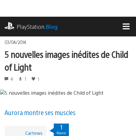
Accéder
au
contenu
playstation.com
PlayStation
.Blog
MEN
03/04/2014
5 nouvelles images inédites de Child
of Light
4
1
1
Aurora montre ses muscles
1
Cartews
Réponse