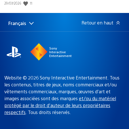
11
Date
29/07/2026
de
publication
:
Retour en haut
Français
Choisir
Région
une
actuelle
région
:
Sony
Interactive
Entertainment
Website © 2026 Sony Interactive Entertainment. Tous
les contenus, titres de jeux, noms commerciaux et/ou
vêtements commerciaux, marques, œuvres d’art et
images associées sont des marques
et/ou du matériel
protégé par le droit d’auteur de leurs propriétaires
respectifs
. Tous droits réservés.