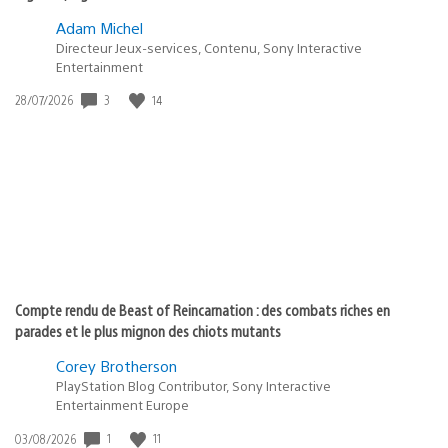
Adam Michel
Directeur Jeux-services, Contenu, Sony Interactive
Entertainment
3
14
Date
28/07/2026
de
publication
:
Compte rendu de Beast of Reincarnation : des combats riches en
parades et le plus mignon des chiots mutants
Corey Brotherson
PlayStation Blog Contributor, Sony Interactive
Entertainment Europe
1
11
Date
03/08/2026