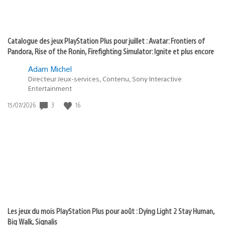
Catalogue des jeux PlayStation Plus pour juillet : Avatar: Frontiers of
Pandora, Rise of the Ronin, Firefighting Simulator: Ignite et plus encore
Adam Michel
Directeur Jeux-services, Contenu, Sony Interactive
Entertainment
3
16
Date
15/07/2026
de
publication
:
Les jeux du mois PlayStation Plus pour août : Dying Light 2 Stay Human,
Big Walk, Signalis