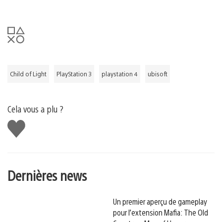
Child of Light
PlayStation 3
playstation 4
ubisoft
Cela vous a plu ?
J'aime
Dernières news
Un premier aperçu de gameplay
pour l’extension Mafia: The Old