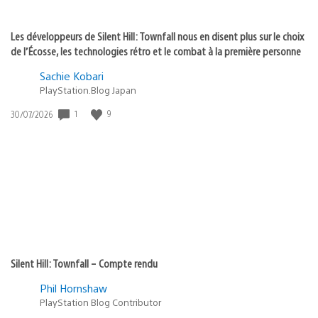
Les développeurs de Silent Hill: Townfall nous en disent plus sur le choix
de l’Écosse, les technologies rétro et le combat à la première personne
Sachie Kobari
PlayStation.Blog Japan
1
9
Date
30/07/2026
de
publication
:
Silent Hill: Townfall – Compte rendu
Phil Hornshaw
PlayStation Blog Contributor