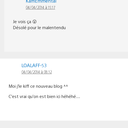
KamEmmental
04/04/2014 à 15:17
Je vois ça 😮
Désolé pour le malentendu
LOALAFF-53
04/04/2014 à 08:12
Moi j’le kiff ce nouveau blog ^^
C’est vrai qu’on est bien ici héhéhé…