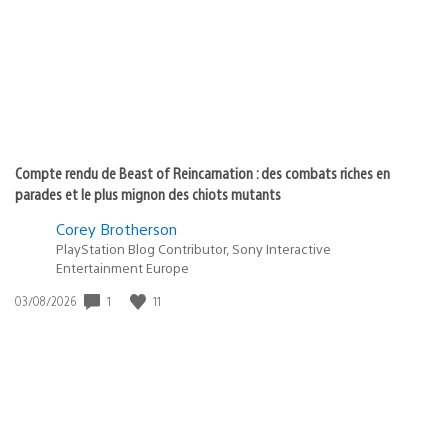
:
Compte rendu de Beast of Reincarnation : des combats riches en
parades et le plus mignon des chiots mutants
Corey Brotherson
PlayStation Blog Contributor, Sony Interactive
Entertainment Europe
1
11
Date
03/08/2026
de
publication
: