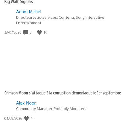
Big Walk, Signalis
Adam Michel
Directeur Jeux-services, Contenu, Sony Interactive
Entertainment
3
14
Date
28/07/2026
de
publication
:
Crimson Moon s’attaque à la corruption démoniaque le 1er septembre
Alex Noon
Community Manager, Probably Monsters
4
Date
04/08/2026
de
publication