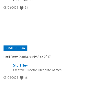
35
Date
08/04/2026
de
publication
:
STATE OF PLAY
Until Dawn 2 arrive sur PS5 en 2027
Postée
Stu Tilley
Creative Director, Firesprite Games
dans
:
16
Date
03/06/2026
state
de
of
publication
:
play