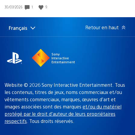
1
9
Date
30/07/2026
de
publication
:
Retour en haut
Français
Choisir
Région
une
actuelle
région
:
Sony
Interactive
Entertainment
Website © 2026 Sony Interactive Entertainment. Tous
les contenus, titres de jeux, noms commerciaux et/ou
vêtements commerciaux, marques, œuvres d’art et
images associées sont des marques
et/ou du matériel
protégé par le droit d’auteur de leurs propriétaires
respectifs
. Tous droits réservés.