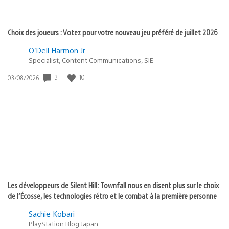
Choix des joueurs : Votez pour votre nouveau jeu préféré de juillet 2026
O’Dell Harmon Jr.
Specialist, Content Communications, SIE
3
10
Date
03/08/2026
de
publication
:
Les développeurs de Silent Hill: Townfall nous en disent plus sur le choix
de l’Écosse, les technologies rétro et le combat à la première personne
Sachie Kobari
PlayStation.Blog Japan