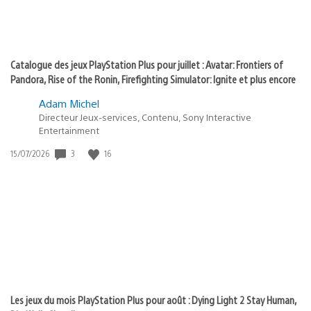
Catalogue des jeux PlayStation Plus pour juillet : Avatar: Frontiers of
Pandora, Rise of the Ronin, Firefighting Simulator: Ignite et plus encore
Adam Michel
Directeur Jeux-services, Contenu, Sony Interactive
Entertainment
3
16
Date
15/07/2026
de
publication
:
Les jeux du mois PlayStation Plus pour août : Dying Light 2 Stay Human,