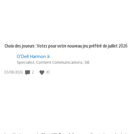
Choix des joueurs : Votez pour votre nouveau jeu préféré de juillet 2026
O’Dell Harmon Jr.
Specialist, Content Communications, SIE
2
10
Date
03/08/2026
de
publication
: