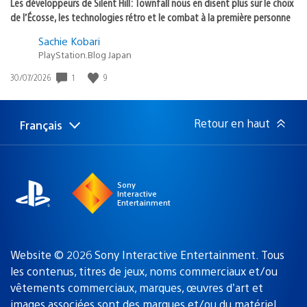
Les développeurs de Silent Hill: Townfall nous en disent plus sur le choix
de l’Écosse, les technologies rétro et le combat à la première personne
Sachie Kobari
PlayStation.Blog Japan
1
9
Date
30/07/2026
de
publication
:
Retour en haut
Français
Choisir
Région
une
actuelle
région
:
Sony
Interactive
Entertainment
Website © 2026 Sony Interactive Entertainment. Tous
les contenus, titres de jeux, noms commerciaux et/ou
vêtements commerciaux, marques, œuvres d’art et
images associées sont des marques
et/ou du matériel