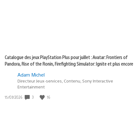
of
publication
:
play
Catalogue des jeux PlayStation Plus pour juillet : Avatar: Frontiers of
Pandora, Rise of the Ronin, Firefighting Simulator: Ignite et plus encore
Adam Michel
Directeur Jeux-services, Contenu, Sony Interactive
Entertainment
3
16
Date
15/07/2026
de
publication
: