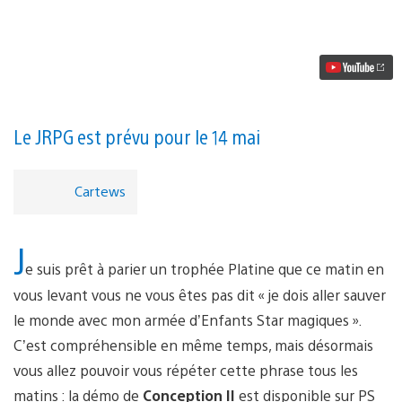
vidéo
Essayez
la
démo
de
Conception
II
sur
PS
Le JRPG est prévu pour le 14 mai
Vita
aujourd’hui
Cartews
J
e suis prêt à parier un trophée Platine que ce matin en
vous levant vous ne vous êtes pas dit « je dois aller sauver
le monde avec mon armée d’Enfants Star magiques ».
C’est compréhensible en même temps, mais désormais
vous allez pouvoir vous répéter cette phrase tous les
matins : la démo de
Conception II
est disponible sur PS