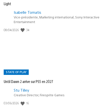
Light
Isabelle Tomatis
Vice-présidente, Marketing international, Sony Interactive
Entertainment
34
Date
08/04/2026
de
publication
:
STATE OF PLAY
Until Dawn 2 arrive sur PS5 en 2027
Postée
Stu Tilley
Creative Director, Firesprite Games
dans
:
16
Date
03/06/2026
state
de