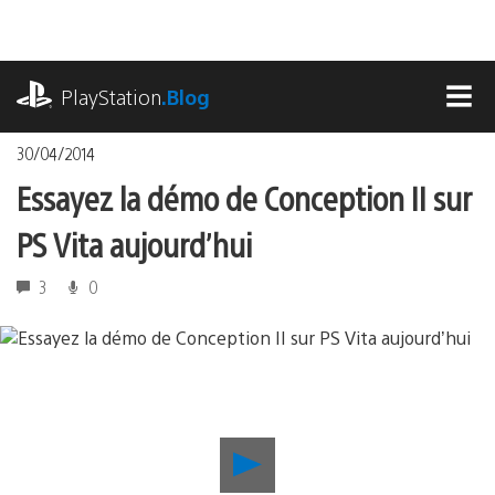
Accéder
au
contenu
playstation.com
PlayStation
.Blog
MEN
30/04/2014
Essayez la démo de Conception II sur
PS Vita aujourd’hui
3
0
Lancer
la