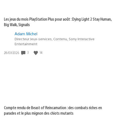
Les jeux du mois PlayStation Plus pour août : Dying Light 2 Stay Human,
Big Walk, Signalis
Adam Michel
Directeur Jeux-services, Contenu, Sony Interactive
Entertainment
3
14
Date
28/07/2026
de
publication
:
Compte rendu de Beast of Reincarnation : des combats riches en
parades et le plus mignon des chiots mutants