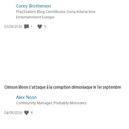
Corey Brotherson
PlayStation Blog Contributor, Sony Interactive
Entertainment Europe
1
11
Date
03/08/2026
de
publication
:
Crimson Moon s’attaque à la corruption démoniaque le 1er septembre
Alex Noon
Community Manager, Probably Monsters
4
Date
04/08/2026
de
publication
: