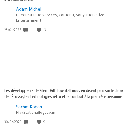
Adam Michel
Directeur Jeux-services, Contenu, Sony Interactive
Entertainment
1
13
Date
28/07/2026
de
publication
:
Les développeurs de Silent Hill: Townfall nous en disent plus sur le choix
de l’Écosse, les technologies rétro et le combat à la première personne
Sachie Kobari
PlayStation.Blog Japan
1
9
Date
30/07/2026
de