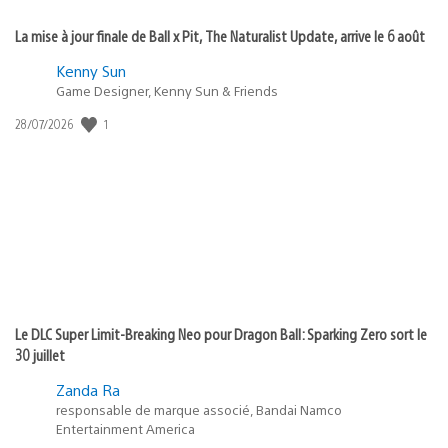
La mise à jour finale de Ball x Pit, The Naturalist Update, arrive le 6 août
Kenny Sun
Game Designer, Kenny Sun & Friends
1
Date
28/07/2026
de
publication
:
Le DLC Super Limit-Breaking Neo pour Dragon Ball: Sparking Zero sort le
30 juillet
Zanda Ra
responsable de marque associé, Bandai Namco
Entertainment America