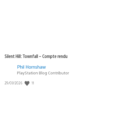
publication
:
Silent Hill: Townfall – Compte rendu
Phil Hornshaw
PlayStation Blog Contributor
11
Date
29/07/2026
de
publication
: