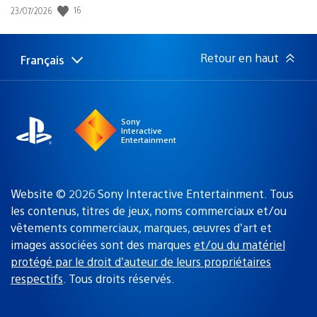
16
Date
23/07/2026
de
publication
:
Retour en haut
Français
Choisir
Région
une
actuelle
région
:
Sony
Interactive
Entertainment
Website © 2026 Sony Interactive Entertainment. Tous
les contenus, titres de jeux, noms commerciaux et/ou
vêtements commerciaux, marques, œuvres d’art et
images associées sont des marques
et/ou du matériel
protégé par le droit d’auteur de leurs propriétaires
respectifs
. Tous droits réservés.