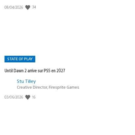
34
Date
08/04/2026
de
publication
:
STATE OF PLAY
Until Dawn 2 arrive sur PS5 en 2027
Postée
Stu Tilley
Creative Director, Firesprite Games
dans
:
16
Date
03/06/2026
state
de
of
publication
:
play