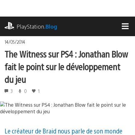
Accéder
au
contenu
playstation.com
PlayStation
.Blog
MEN
14/05/2014
The Witness sur PS4 : Jonathan Blow
fait le point sur le développement
du jeu
3
0
1
Le créateur de Braid nous parle de son monde