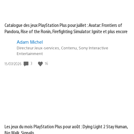
Catalogue des jeux PlayStation Plus pour juillet : Avatar: Frontiers of
Pandora, Rise of the Ronin, Firefighting Simulator: Ignite et plus encore
Adam Michel
Directeur Jeux-services, Contenu, Sony Interactive
Entertainment
3
16
Date
15/07/2026
de
publication
:
Les jeux du mois PlayStation Plus pour août : Dying Light 2 Stay Human,
Big Walk, Signalis