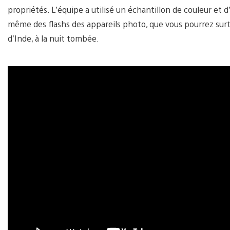
propriétés. L’équipe a utilisé un échantillon de couleur et 
même des flashs des appareils photo, que vous pourrez surt
d’Inde, à la nuit tombée.