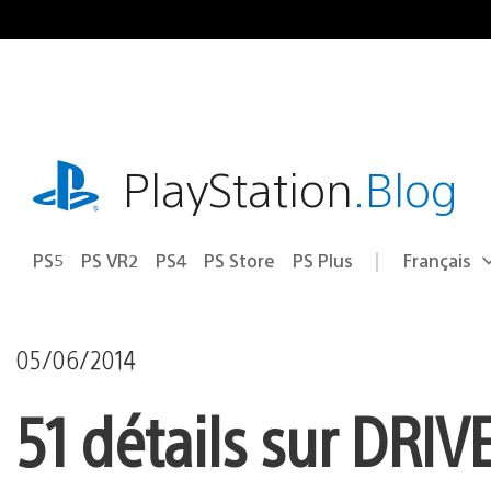
Accéder
au
contenu
playstation.com
PlayStation
.Blog
PS5
PS VR2
PS4
PS Store
PS Plus
Français
Choisir
Région
une
actuelle
région
:
05/06/2014
51 détails sur DRIV