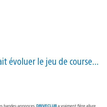
t évoluer le jeu de course...
res bandes-annonces,
DRIVECLUB
a vraiment fière allure.