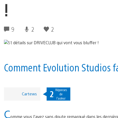
!
9
2
2
Comment Evolution Studios fai
Réponses
2
Cartews
de
l'auteur
C
omme vous l’avez sans doute remarqué dans les derniè