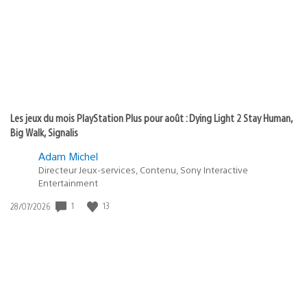
:
Les jeux du mois PlayStation Plus pour août : Dying Light 2 Stay Human,
Big Walk, Signalis
Adam Michel
Directeur Jeux-services, Contenu, Sony Interactive
Entertainment
1
13
Date
28/07/2026
de
publication
: