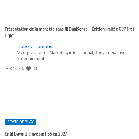
Présentation de la manette sans fil DualSense – Édition limitée 007 First
Light
Isabelle Tomatis
Vice-présidente, Marketing international, Sony Interactive
Entertainment
34
Date
08/04/2026
de
publication
:
STATE OF PLAY
Until Dawn 2 arrive sur PS5 en 2027