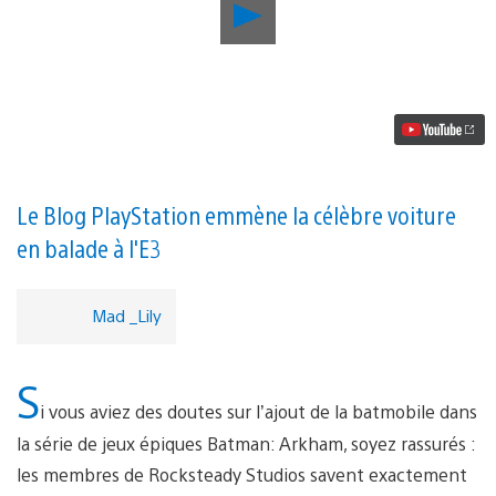
Lancer
la
vidéo
La
batmobile
d’Arkham
Knight
va
modifier
votre
manière
Le Blog PlayStation emmène la célèbre voiture
de
en balade à l'E3
jouer
à
Batman
Mad _Lily
S
i vous aviez des doutes sur l’ajout de la batmobile dans
la série de jeux épiques Batman: Arkham, soyez rassurés :
les membres de Rocksteady Studios savent exactement