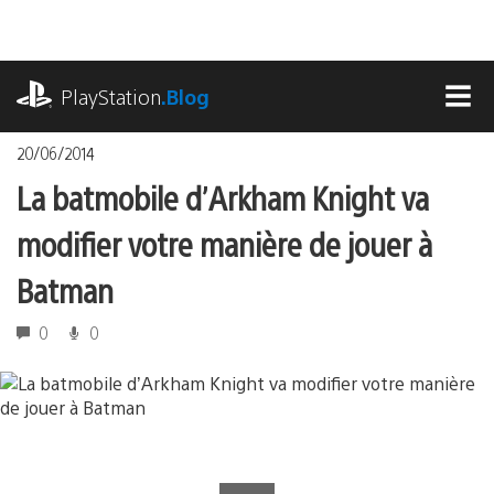
Accéder
au
contenu
playstation.com
PlayStation
.Blog
MEN
20/06/2014
La batmobile d’Arkham Knight va
modifier votre manière de jouer à
Batman
0
0