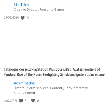
Postée
Stu Tilley
Creative Director, Firesprite Games
dans
:
16
Date
03/06/2026
state
de
of
publication
:
play
Catalogue des jeux PlayStation Plus pour juillet : Avatar: Frontiers of
Pandora, Rise of the Ronin, Firefighting Simulator: Ignite et plus encore
Adam Michel
Directeur Jeux-services, Contenu, Sony Interactive
Entertainment
3
16
Date
15/07/2026
de
publication