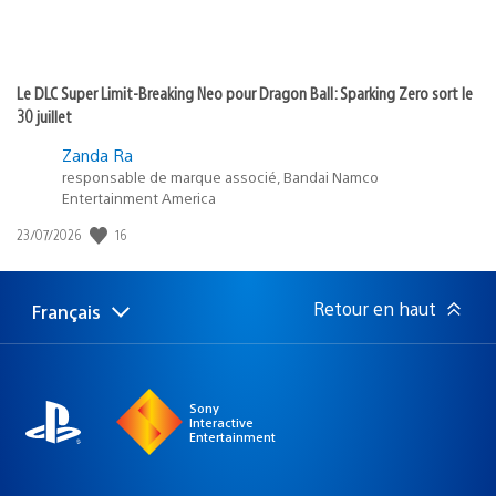
Le DLC Super Limit-Breaking Neo pour Dragon Ball: Sparking Zero sort le
30 juillet
Zanda Ra
responsable de marque associé, Bandai Namco
Entertainment America
16
Date
23/07/2026
de
publication
:
Retour en haut
Français
Choisir
Région
une
actuelle
région
:
Sony
Interactive
Entertainment