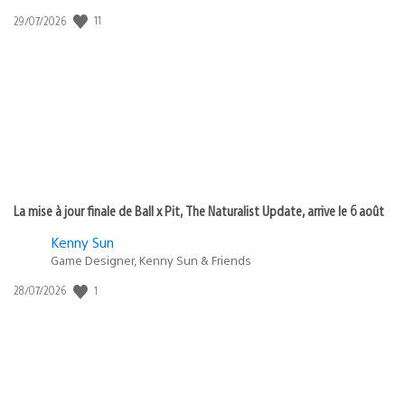
11
Date
29/07/2026
de
publication
:
La mise à jour finale de Ball x Pit, The Naturalist Update, arrive le 6 août
Kenny Sun
Game Designer, Kenny Sun & Friends
1
Date
28/07/2026
de
publication
: