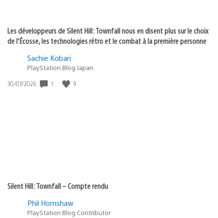
Les développeurs de Silent Hill: Townfall nous en disent plus sur le choix
de l’Écosse, les technologies rétro et le combat à la première personne
Sachie Kobari
PlayStation.Blog Japan
1
9
Date
30/07/2026
de
publication
:
Silent Hill: Townfall – Compte rendu
Phil Hornshaw
PlayStation Blog Contributor