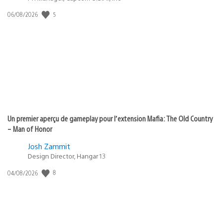
5
Date
06/08/2026
de
publication
:
Un premier aperçu de gameplay pour l’extension Mafia: The Old Country
– Man of Honor
Josh Zammit
Design Director, Hangar 13
8
Date
04/08/2026
de
publication
: