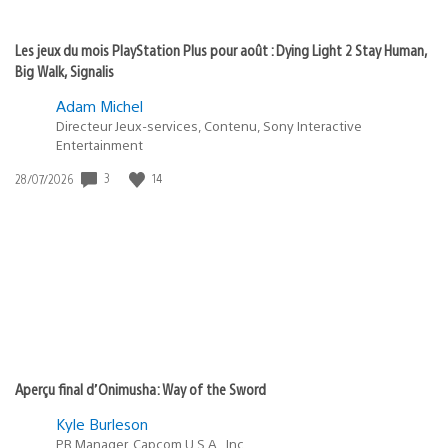
Les jeux du mois PlayStation Plus pour août : Dying Light 2 Stay Human,
Big Walk, Signalis
Adam Michel
Directeur Jeux-services, Contenu, Sony Interactive
Entertainment
3
14
Date
28/07/2026
de
publication
:
Aperçu final d’Onimusha: Way of the Sword
Kyle Burleson
PR Manager, Capcom U.S.A., Inc