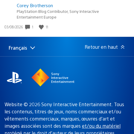
Corey Brotherson
PlayStation Blog Contributor, Sony Interactive
Entertainment Europe
1
11
Date
03/08/2026
de
publication
:
Retour en haut
Français
Choisir
Région
une
actuelle
région
:
Sony
Interactive
Entertainment
Website © 2026 Sony Interactive Entertainment. Tous
les contenus, titres de jeux, noms commerciaux et/ou
vêtements commerciaux, marques, œuvres d’art et
images associées sont des marques
et/ou du matériel
protégé par le droit d’auteur de leurs propriétaires