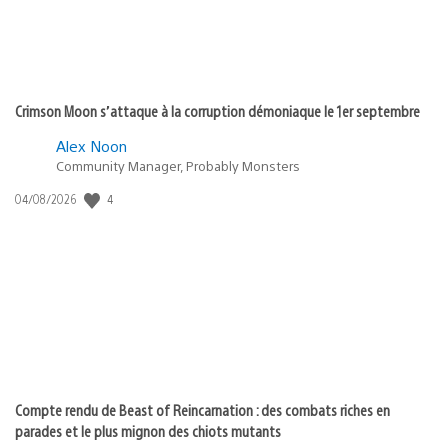
Crimson Moon s’attaque à la corruption démoniaque le 1er septembre
Alex Noon
Community Manager, Probably Monsters
4
Date
04/08/2026
de
publication
:
Compte rendu de Beast of Reincarnation : des combats riches en
parades et le plus mignon des chiots mutants