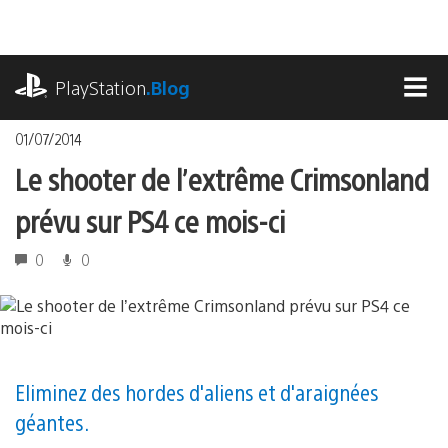
Accéder
au
contenu
playstation.com
PlayStation
.Blog
MEN
01/07/2014
Le shooter de l’extrême Crimsonland
prévu sur PS4 ce mois-ci
0
0
Eliminez des hordes d'aliens et d'araignées
géantes.