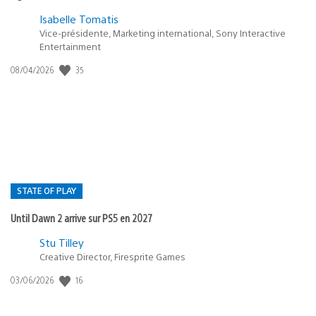
Isabelle Tomatis
Vice-présidente, Marketing international, Sony Interactive
Entertainment
35
Date
08/04/2026
de
publication
:
STATE OF PLAY
Until Dawn 2 arrive sur PS5 en 2027
Postée
Stu Tilley
Creative Director, Firesprite Games
dans
:
16
Date
03/06/2026
state
de
of
publication