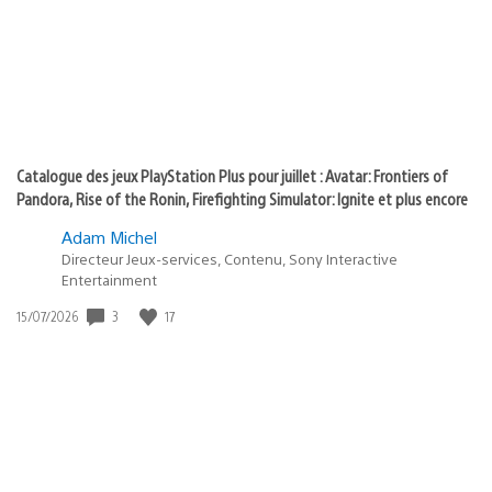
:
play
Catalogue des jeux PlayStation Plus pour juillet : Avatar: Frontiers of
Pandora, Rise of the Ronin, Firefighting Simulator: Ignite et plus encore
Adam Michel
Directeur Jeux-services, Contenu, Sony Interactive
Entertainment
3
17
Date
15/07/2026
de
publication
: