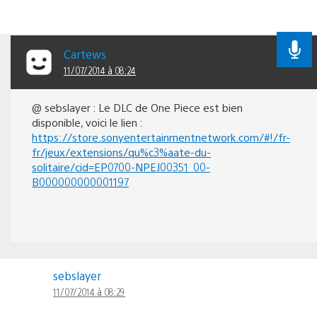
Cartews
11/07/2014 à 08:24
@ sebslayer : Le DLC de One Piece est bien
disponible, voici le lien :
https://store.sonyentertainmentnetwork.com/#!/fr-
fr/jeux/extensions/qu%c3%aate-du-
solitaire/cid=EP0700-NPEJ00351_00-
B000000000001197
sebslayer
11/07/2014 à 08:29