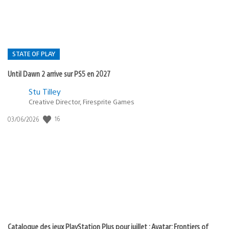
STATE OF PLAY
Until Dawn 2 arrive sur PS5 en 2027
Postée
Stu Tilley
Creative Director, Firesprite Games
dans
:
16
Date
03/06/2026
state
de
of
publication
:
play
Catalogue des jeux PlayStation Plus pour juillet : Avatar: Frontiers of