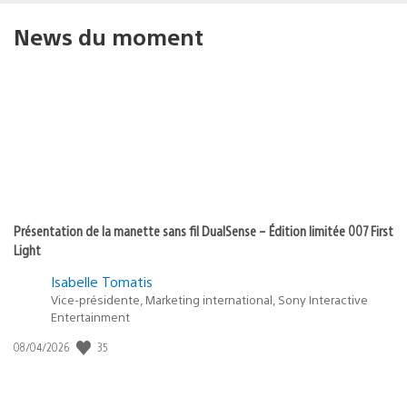
News du moment
Présentation de la manette sans fil DualSense – Édition limitée 007 First
Light
Isabelle Tomatis
Vice-présidente, Marketing international, Sony Interactive
Entertainment
35
Date
08/04/2026
de
publication
: