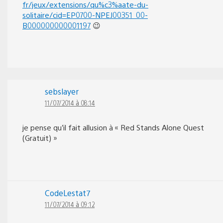
fr/jeux/extensions/qu%c3%aate-du-
solitaire/cid=EP0700-NPEJ00351_00-
B000000000001197
😉
sebslayer
11/07/2014 à 08:14
je pense qu’il fait allusion à « Red Stands Alone Quest
(Gratuit) »
CodeLestat7
11/07/2014 à 09:12