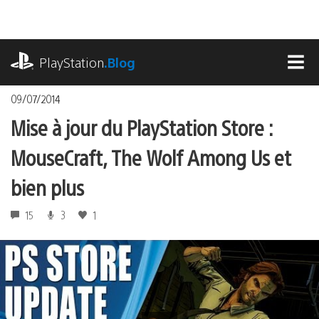
Accéder
au
contenu
playstation.com
PlayStation
.Blog
MEN
09/07/2014
Mise à jour du PlayStation Store :
MouseCraft, The Wolf Among Us et
bien plus
15
3
1