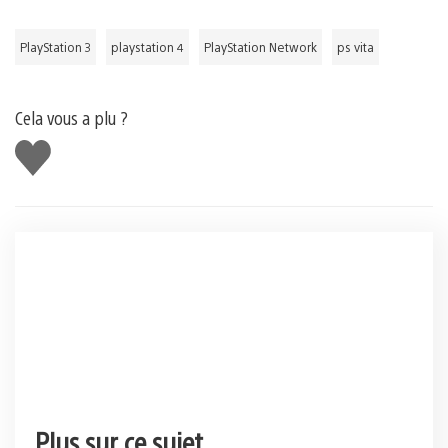
PlayStation 3
playstation 4
PlayStation Network
ps vita
Cela vous a plu ?
J'aime
Plus sur ce sujet