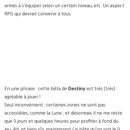
armes à s’équiper selon un certain niveau, etc. Un aspect
RPG qui devrait convenir à tous.
En une phrase : cette bêta de
Destiny
est très (très)
agréable à jouer !
Seul inconvénient : certaines zones ne sont pas
accessibles, comme la Lune ; et désormais il ne me reste
que 9 jours et quelques heures pour profiter à fond du
jeu. Ah, et bien sûr, maintenant j’ai hâte qu’on soit le 9