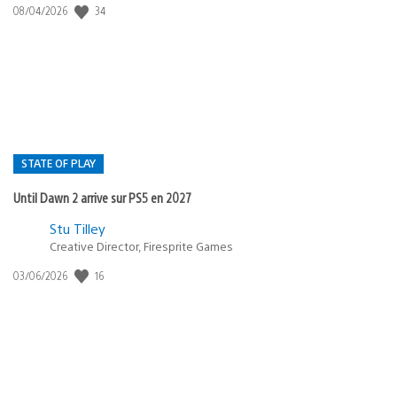
34
Date
08/04/2026
de
publication
:
STATE OF PLAY
Until Dawn 2 arrive sur PS5 en 2027
Postée
Stu Tilley
Creative Director, Firesprite Games
dans
:
16
Date
03/06/2026
state
de
of
publication
:
play