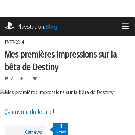
Accéder
au
contenu
playstation.com
PlayStation
.Blog
MEN
17/07/2014
Mes premières impressions sur la
bêta de Destiny
21
3
1
Ça envoie du lourd !
3
Cartews
Réponses