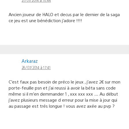
21/07/2014 à 16:44
Ancien joueur de HALO et decus par le dernier de la saga
ce jeu est une bénédiction j’adore !!!!
Arkaraz
28/07/2014 à 17:41
C’est faux pas besoin de préco le jeux , j’avez 2€ sur mon
porte-feuille psn et j’ai reussi à avoir la béta sans code
même si il m’en demmander 1 , xxx xxx xxx … Au début
j’avez plusieurs message d erreur pour la mise à jour qui
au passage est trés longue ! vous avez axée au pvp ?