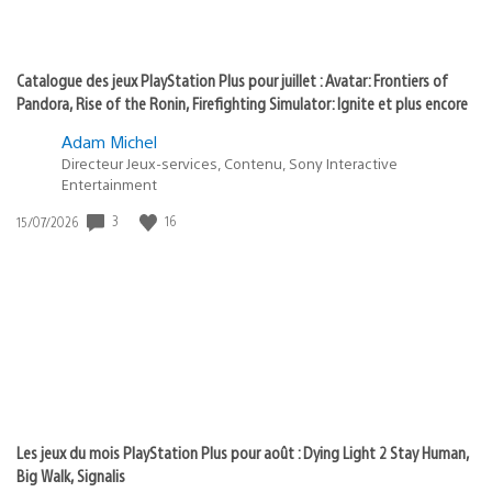
Catalogue des jeux PlayStation Plus pour juillet : Avatar: Frontiers of
Pandora, Rise of the Ronin, Firefighting Simulator: Ignite et plus encore
Adam Michel
Directeur Jeux-services, Contenu, Sony Interactive
Entertainment
3
16
Date
15/07/2026
de
publication
:
Les jeux du mois PlayStation Plus pour août : Dying Light 2 Stay Human,
Big Walk, Signalis