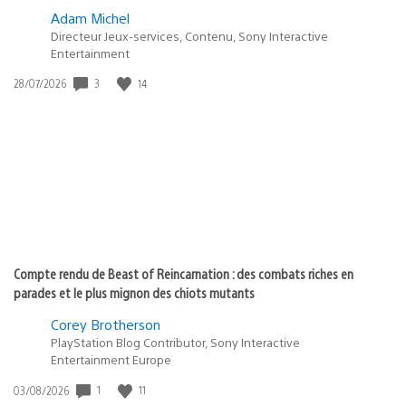
Adam Michel
Directeur Jeux-services, Contenu, Sony Interactive
Entertainment
3
14
Date
28/07/2026
de
publication
:
Compte rendu de Beast of Reincarnation : des combats riches en
parades et le plus mignon des chiots mutants
Corey Brotherson
PlayStation Blog Contributor, Sony Interactive
Entertainment Europe
1
11
Date
03/08/2026