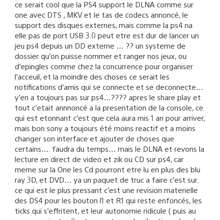
ce serait cool que la PS4 support le DLNA comme sur
one avec DTS , MKV et le tas de codecs annoncé, le
support des disques externes, mais comme la ps4 na
elle pas de port USB 3.0 peut etre est dur de lancer un
jeu ps4 depuis un DD externe … ?? un systeme de
dossier qu’on puisse nommer et ranger nos jeux, ou
d’epingles comme chez la concurrence pour organiser
l’acceuil, et la moindre des choses ce serait les
notifications d’amis qui se connecte et se deconnecte…
y’en a toujours pas sur ps4…???? apres le share play et
tout c’etait annnoncé a la presentation de la console, ce
qui est etonnant c’est que cela aura mis 1 an pour arriver,
mais bon sony a toujours été moins reactif et a moins
changer son interface et ajouter de choses que
certains…. faudra du temps… mais le DLNA et revons la
lecture en direct de video et zik ou CD sur ps4, car
meme sur la One les Cd pourront etre lu en plus des blu
ray 3D, et DVD… ya un paquet de truc a faire c’est sur.
ce qui est le plus pressant c’est une revision materielle
des DS4 pour les bouton l1 et R1 qui reste enfoncés, les
ticks qui s’effritent, et leur autonomie ridicule ( puis au