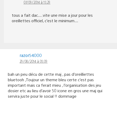
07/09/2014 à 15:29
tous a fait dac….vite une mise a jour pour les
oreillettes officiel, c’est le minimum…
razor54000
29/08/2014 à 05:09
bah un peu décu de cette maj , pas d’oreilliettes
bluetooh ,Toujour un theme bleu certe c’est pas
important mais ca ferait mieu , l’organisation des jeu
dosier etc au lieu d’avoir 50 icone en gros une maj qui
servira juste pour le social !! dommage