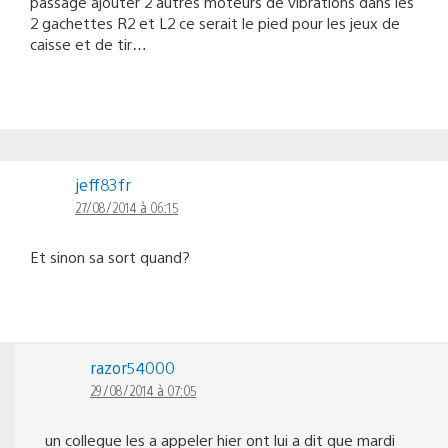
passage ajouter 2 autres moteurs de vibrations dans les
2 gachettes R2 et L2 ce serait le pied pour les jeux de
caisse et de tir…
jeff83fr
27/08/2014 à 06:15
Et sinon sa sort quand?
razor54000
29/08/2014 à 07:05
un collegue les a appeler hier ont lui a dit que mardi