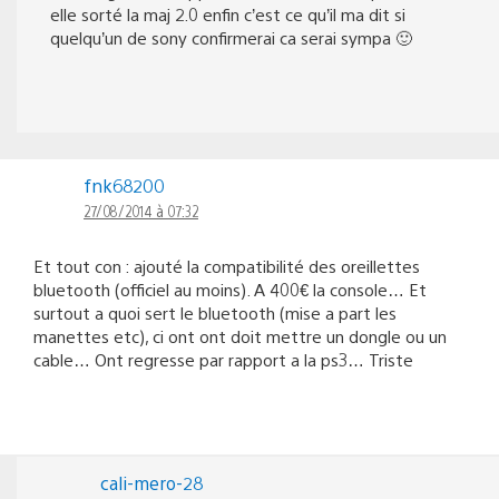
elle sorté la maj 2.0 enfin c’est ce qu’il ma dit si
quelqu’un de sony confirmerai ca serai sympa 🙂
fnk68200
27/08/2014 à 07:32
Et tout con : ajouté la compatibilité des oreillettes
bluetooth (officiel au moins). A 400€ la console… Et
surtout a quoi sert le bluetooth (mise a part les
manettes etc), ci ont ont doit mettre un dongle ou un
cable… Ont regresse par rapport a la ps3… Triste
cali-mero-28