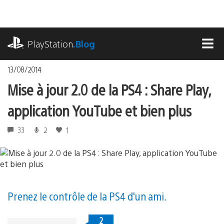
Accéder
au
contenu
playstation.com
PlayStation
.Blog
MEN
13/08/2014
Mise à jour 2.0 de la PS4 : Share Play,
application YouTube et bien plus
33
2
1
Prenez le contrôle de la PS4 d'un ami.
2