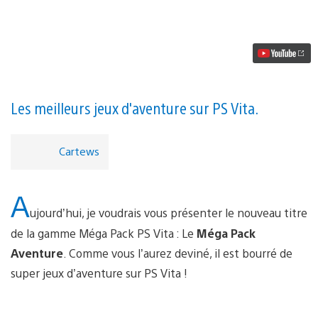
vidéo
Le
Méga
Pack
Aventure
PS
Vita
sortira
cet
Les meilleurs jeux d'aventure sur PS Vita.
automne
avec
5
Cartews
jeux
A
ujourd’hui, je voudrais vous présenter le nouveau titre
de la gamme Méga Pack PS Vita : Le
Méga Pack
Aventure
. Comme vous l’aurez deviné, il est bourré de
super jeux d’aventure sur PS Vita !