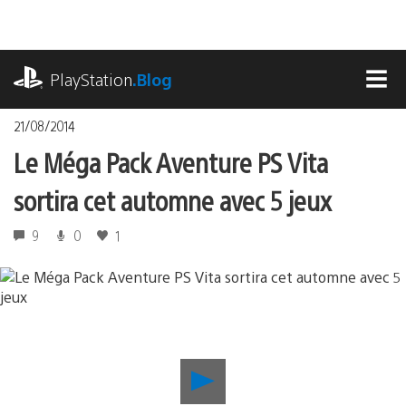
Accéder
au
contenu
playstation.com
PlayStation
.Blog
MEN
21/08/2014
Le Méga Pack Aventure PS Vita
sortira cet automne avec 5 jeux
9
0
1
Lancer
la