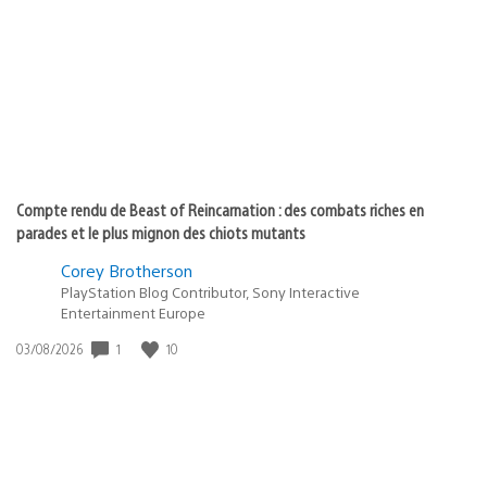
de
publication
:
Compte rendu de Beast of Reincarnation : des combats riches en
parades et le plus mignon des chiots mutants
Corey Brotherson
PlayStation Blog Contributor, Sony Interactive
Entertainment Europe
1
10
Date
03/08/2026
de
publication
: