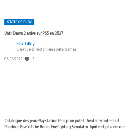
STATE OF PLAY
Until Dawn 2 arrive sur PS5 en 2027
Postée
Stu Tilley
Creative Director, Firesprite Games
dans
:
16
Date
03/06/2026
state
de
of
publication
:
play
Catalogue des jeux PlayStation Plus pour juillet : Avatar: Frontiers of
Pandora, Rise of the Ronin, Firefighting Simulator: Ignite et plus encore