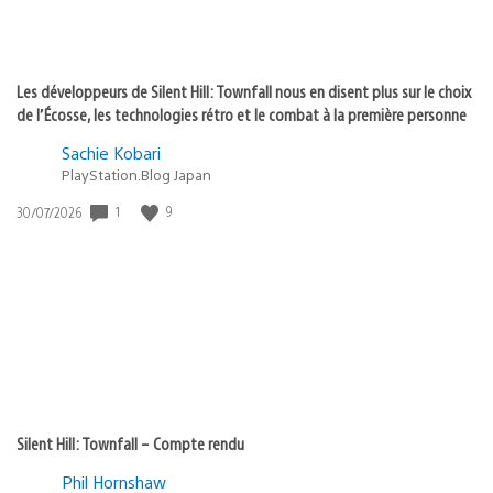
Les développeurs de Silent Hill: Townfall nous en disent plus sur le choix
de l’Écosse, les technologies rétro et le combat à la première personne
Sachie Kobari
PlayStation.Blog Japan
1
9
Date
30/07/2026
de
publication
:
Silent Hill: Townfall – Compte rendu
Phil Hornshaw