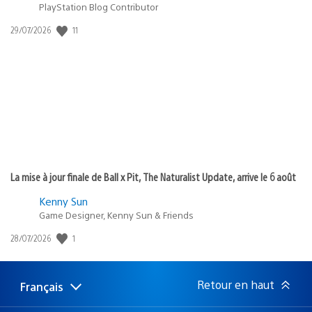
PlayStation Blog Contributor
11
Date
29/07/2026
de
publication
:
La mise à jour finale de Ball x Pit, The Naturalist Update, arrive le 6 août
Kenny Sun
Game Designer, Kenny Sun & Friends
1
Date
28/07/2026
de
publication
:
Retour en haut
Français
Choisir
Région
une
actuelle