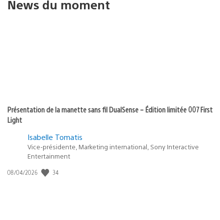
News du moment
Présentation de la manette sans fil DualSense – Édition limitée 007 First
Light
Isabelle Tomatis
Vice-présidente, Marketing international, Sony Interactive
Entertainment
34
Date
08/04/2026
de
publication
: