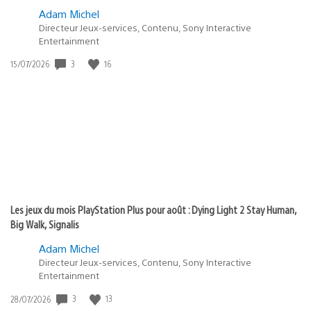
Adam Michel
Directeur Jeux-services, Contenu, Sony Interactive
Entertainment
3
16
Date
15/07/2026
de
publication
:
Les jeux du mois PlayStation Plus pour août : Dying Light 2 Stay Human,
Big Walk, Signalis
Adam Michel
Directeur Jeux-services, Contenu, Sony Interactive
Entertainment
3
13
Date
28/07/2026