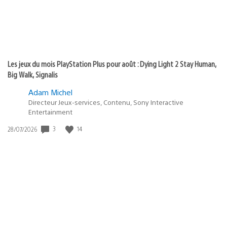
Les jeux du mois PlayStation Plus pour août : Dying Light 2 Stay Human,
Big Walk, Signalis
Adam Michel
Directeur Jeux-services, Contenu, Sony Interactive
Entertainment
3
14
Date
28/07/2026
de
publication
: