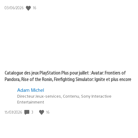
:
16
Date
03/06/2026
state
de
of
publication
:
play
Catalogue des jeux PlayStation Plus pour juillet : Avatar: Frontiers of
Pandora, Rise of the Ronin, Firefighting Simulator: Ignite et plus encore
Adam Michel
Directeur Jeux-services, Contenu, Sony Interactive
Entertainment
3
16
Date
15/07/2026
de
publication
: