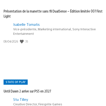
Présentation de la manette sans fil DualSense – Édition limitée 007 First
Light
Isabelle Tomatis
Vice-présidente, Marketing international, Sony Interactive
Entertainment
35
Date
08/04/2026
de
publication
:
STATE OF PLAY
Until Dawn 2 arrive sur PS5 en 2027
Postée
Stu Tilley
Creative Director, Firesprite Games
dans