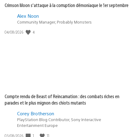
Crimson Moon s’attaque à la corruption démoniaque le 1er septembre
Alex Noon
Community Manager, Probably Monsters
4
Date
04/08/2026
de
publication
:
Compte rendu de Beast of Reincarnation : des combats riches en
parades et le plus mignon des chiots mutants
Corey Brotherson
PlayStation Blog Contributor, Sony Interactive
Entertainment Europe
1
11
Date
03/08/2026