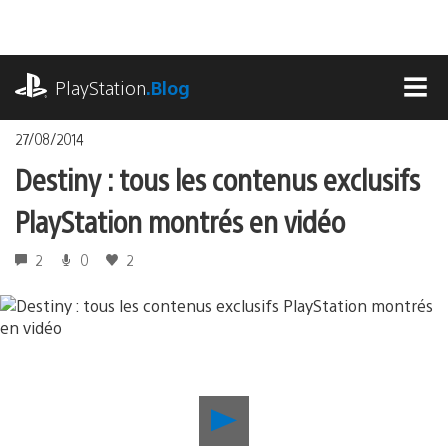
Accéder
au
contenu
playstation.com
PlayStation
.Blog
MEN
27/08/2014
Destiny : tous les contenus exclusifs
PlayStation montrés en vidéo
2
0
2
Lancer
la