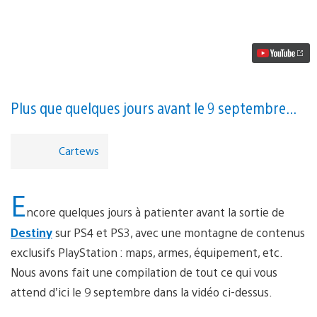
vidéo
Destiny
:
tous
les
contenus
exclusifs
PlayStation
montrés
Plus que quelques jours avant le 9 septembre...
en
vidéo
Cartews
E
ncore quelques jours à patienter avant la sortie de
Destiny
sur PS4 et PS3, avec une montagne de contenus
exclusifs PlayStation : maps, armes, équipement, etc.
Nous avons fait une compilation de tout ce qui vous
attend d’ici le 9 septembre dans la vidéo ci-dessus.