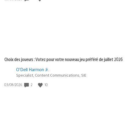
de
publication
:
Choix des joueurs : Votez pour votre nouveau jeu préféré de juillet 2026
O’Dell Harmon Jr.
Specialist, Content Communications, SIE
2
10
Date
03/08/2026
de
publication
: