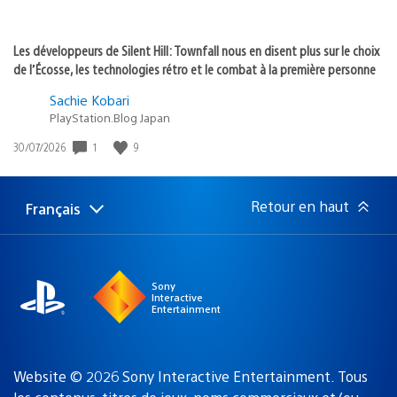
Les développeurs de Silent Hill: Townfall nous en disent plus sur le choix
de l’Écosse, les technologies rétro et le combat à la première personne
Sachie Kobari
PlayStation.Blog Japan
1
9
Date
30/07/2026
de
publication
:
Retour en haut
Français
Choisir
Région
une
actuelle
région
:
Sony
Interactive
Entertainment
Website © 2026 Sony Interactive Entertainment. Tous