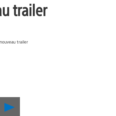
u trailer
Lancer
la
vidéo