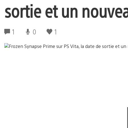
sortie et un nouvea
1
0
1