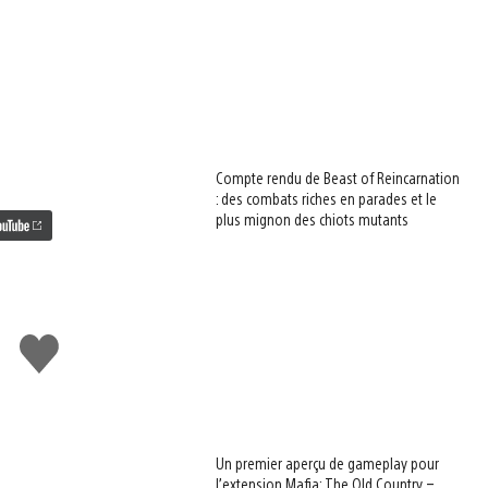
Compte rendu de Beast of Reincarnation
: des combats riches en parades et le
plus mignon des chiots mutants
J'aime
Un premier aperçu de gameplay pour
l’extension Mafia: The Old Country –