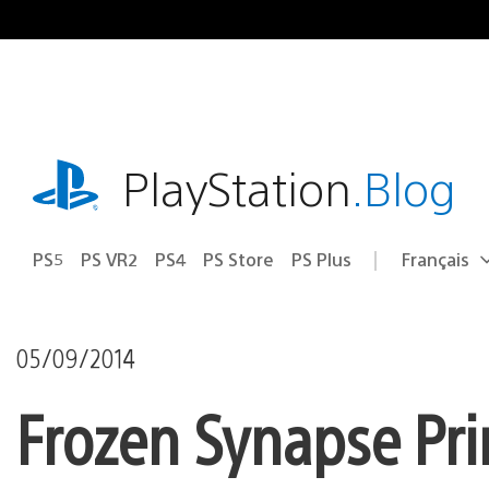
Accéder
au
contenu
playstation.com
PlayStation
.Blog
PS5
PS VR2
PS4
PS Store
PS Plus
Français
Choisir
Région
une
actuelle
région
:
05/09/2014
Frozen Synapse Prim