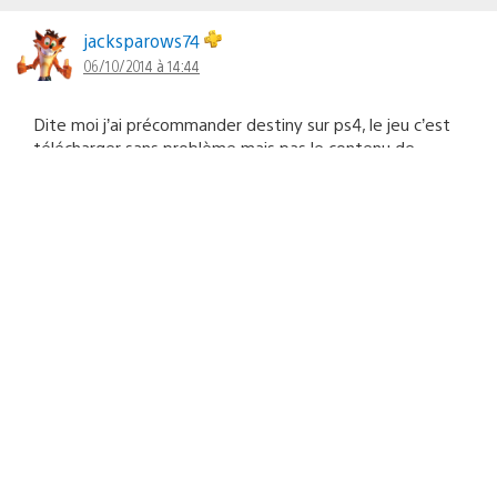
jacksparows74
06/10/2014 à 14:44
Dite moi j’ai précommander destiny sur ps4, le jeu c’est
télécharger sans problème mais pas le contenu de
l’avant garde, j’ai chercher partout pour trouver cet
équipement mais non il n’y est nul part a la tour! J’ai
envoyer plusieurs mail à bungie et activision mais pas
une réponse de leurs parts (maintenant qu’on leurs a
donner leurs frics il en on plus rien à (modéré)!!) Le jeu
est vraiment débile il faut monter des niveau de lumière
qui au passage sont aléatoire du début à la fin, des
ennemis qui tire 1 balle et pouf vous etes mort ou bien
les balles qui passe au travers de murs ou autres, les
véhicule molosse qui sont incontrolable et qui en sont
totalement inutile, les armes, armure et tout le reste
c’est toujours la même chose mais avec des noms et
des couleurs différentes sinon la forme reste la même
pour toutes les armes d’une même catégorie!! Pareil
activision/bungie nous annonce l’update ps3/ps4