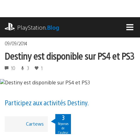
Accéder
au
contenu
playstation.com
PlayStation
.Blog
MEN
09/09/2014
Destiny est disponible sur PS4 et PS3
10
3
1
Participez aux activités Destiny.
3
Cartews
Réponses
de
l'auteur