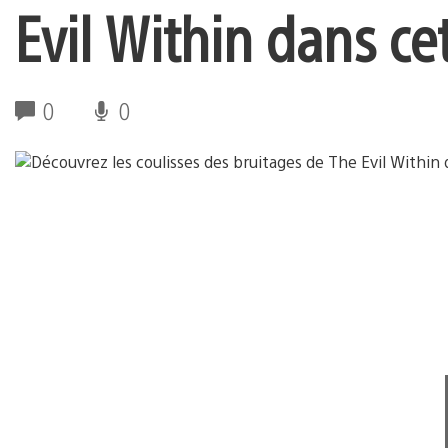
Evil Within dans ce
0
0