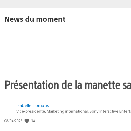
News du moment
Présentation de la manette san
Isabelle Tomatis
Vice-présidente, Marketing international, Sony Interactive Enter
34
Date
08/04/2026
de