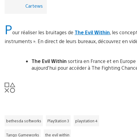
Cartews
P
our réaliser les bruitages de
The Evil Within
, les concep
instruments ». En direct de leurs bureaux, découvrez en vid
The Evil Within
sortira en France et en Europe 
aujourd’hui pour accéder à The Fighting Chanc
bethesda softworks
PlayStation 3
playstation 4
Tango Gameworks
the evil within