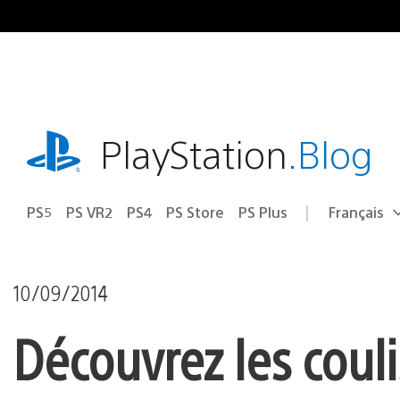
Accéder
au
contenu
playstation.com
PlayStation
.Blog
PS5
PS VR2
PS4
PS Store
PS Plus
Français
Choisir
Région
une
actuelle
région
:
10/09/2014
Découvrez les coul