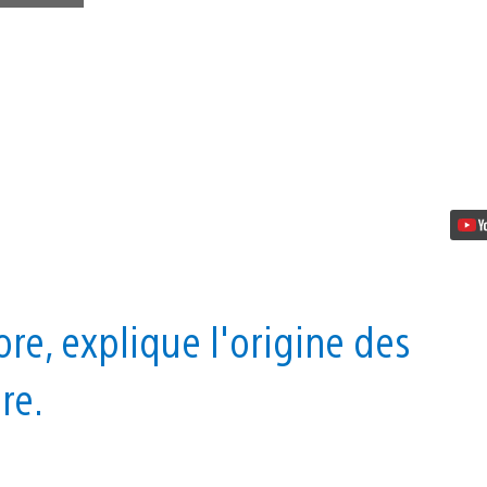
Découvrez
les
coulisses
des
bruitages
de
The
Evil
Within
dans
cette
nouvelle
vidéo
re, explique l'origine des
re.