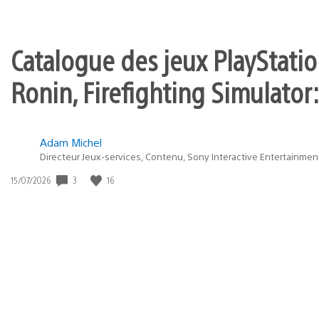
Catalogue des jeux PlayStation
Ronin, Firefighting Simulator:
Adam Michel
Directeur Jeux-services, Contenu, Sony Interactive Entertainmen
3
16
Date
15/07/2026
de
publication
: