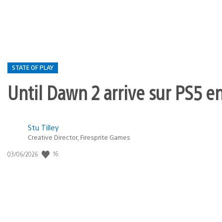
publication
:
STATE OF PLAY
Until Dawn 2 arrive sur PS5 e
Postée
Stu Tilley
Creative Director, Firesprite Games
dans
:
16
Date
03/06/2026
state
de
of
publication
:
play