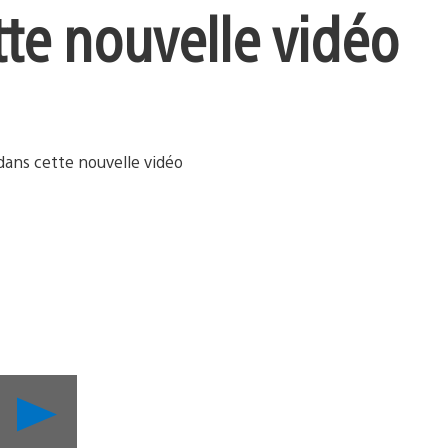
tte nouvelle vidéo
Lancer
la
vidéo