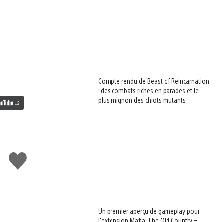
Compte rendu de Beast of Reincarnation
: des combats riches en parades et le
plus mignon des chiots mutants
J'aime
Un premier aperçu de gameplay pour
l’extension Mafia: The Old Country –