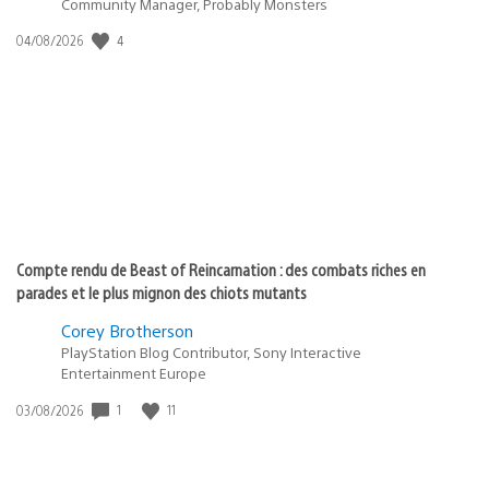
Community Manager, Probably Monsters
4
Date
04/08/2026
de
publication
:
Compte rendu de Beast of Reincarnation : des combats riches en
parades et le plus mignon des chiots mutants
Corey Brotherson
PlayStation Blog Contributor, Sony Interactive
Entertainment Europe
1
11
Date
03/08/2026
de
publication
: