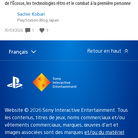
de l’Écosse, les technologies rétro et le combat à la première personne
Sachie Kobari
PlayStation.Blog Japan
1
9
Date
30/07/2026
de
publication
:
Retour en haut
Français
Choisir
Région
une
actuelle
région
:
Sony
Interactive
Entertainment
Website © 2026 Sony Interactive Entertainment. Tous
les contenus, titres de jeux, noms commerciaux et/ou
vêtements commerciaux, marques, œuvres d’art et
images associées sont des marques
et/ou du matériel