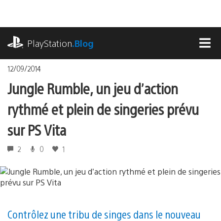
Accéder
au
contenu
playstation.com
PlayStation
.Blog
MEN
12/09/2014
Jungle Rumble, un jeu d’action
rythmé et plein de singeries prévu
sur PS Vita
2
0
1
Contrôlez une tribu de singes dans le nouveau