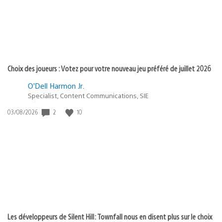
Choix des joueurs : Votez pour votre nouveau jeu préféré de juillet 2026
O’Dell Harmon Jr.
Specialist, Content Communications, SIE
2
10
Date
03/08/2026
de
publication
:
Les développeurs de Silent Hill: Townfall nous en disent plus sur le choix