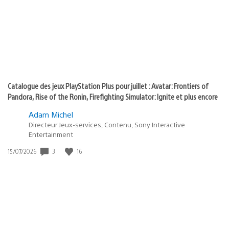
:
play
Catalogue des jeux PlayStation Plus pour juillet : Avatar: Frontiers of
Pandora, Rise of the Ronin, Firefighting Simulator: Ignite et plus encore
Adam Michel
Directeur Jeux-services, Contenu, Sony Interactive
Entertainment
3
16
Date
15/07/2026
de
publication
: