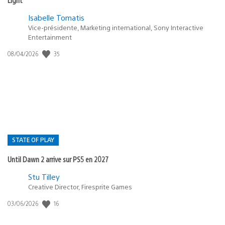
Isabelle Tomatis
Vice-présidente, Marketing international, Sony Interactive
Entertainment
35
Date
08/04/2026
de
publication
:
STATE OF PLAY
Until Dawn 2 arrive sur PS5 en 2027
Postée
Stu Tilley
Creative Director, Firesprite Games
dans
:
16
Date
03/06/2026
state
de
of
publication