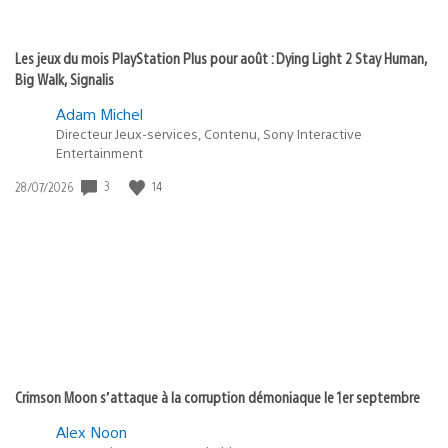
Les jeux du mois PlayStation Plus pour août : Dying Light 2 Stay Human,
Big Walk, Signalis
Adam Michel
Directeur Jeux-services, Contenu, Sony Interactive
Entertainment
3
14
Date
28/07/2026
de
publication
:
Crimson Moon s’attaque à la corruption démoniaque le 1er septembre
Alex Noon