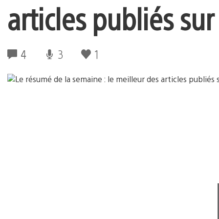
articles publiés sur
4
3
1