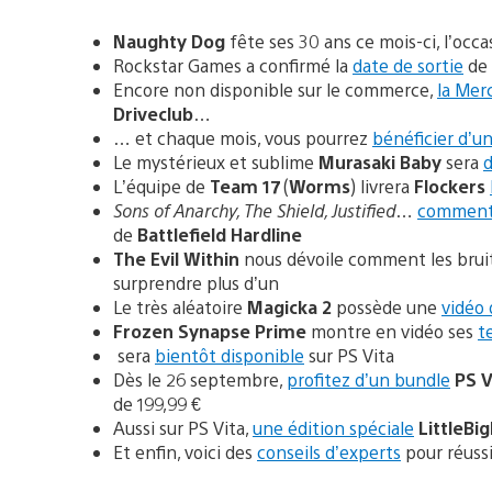
Naughty Dog
fête ses 30 ans ce mois-ci, l’occa
Rockstar Games a confirmé la
date de sortie
de
Encore non disponible sur le commerce,
la Me
Driveclub
…
… et chaque mois, vous pourrez
bénéficier d’un
Le mystérieux et sublime
Murasaki Baby
sera
d
L’équipe de
Team 17
(
Worms
) livrera
Flockers
Sons of Anarchy, The Shield, Justified
…
comment 
de
Battlefield Hardline
The Evil Within
nous dévoile comment les bruit
surprendre plus d’un
Le très aléatoire
Magicka 2
possède une
vidéo
Frozen Synapse Prime
montre en vidéo ses
t
sera
bientôt disponible
sur PS Vita
Dès le 26 septembre,
profitez d’un bundle
PS V
de 199,99 €
Aussi sur PS Vita,
une édition spéciale
LittleBi
Et enfin, voici des
conseils d’experts
pour réussi