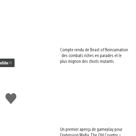
Compte rendu de Beast of Reincarnation
: des combats riches en parades et le
plus mignon des chiots mutants
J'aime
Un premier aperçu de gameplay pour
l’extension Mafia: The Old Country –