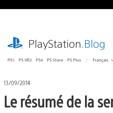
Accéder
au
contenu
playstation.com
PlayStation
.Blog
PS5
PS VR2
PS4
PS Store
PS Plus
Français
Choisir
Région
une
actuelle
région
:
13/09/2014
Le résumé de la se