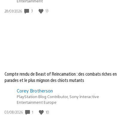
Entertainment
3
13
Date
28/07/2026
de
publication
:
Compte rendu de Beast of Reincarnation : des combats riches en
parades et le plus mignon des chiots mutants
Corey Brotherson
PlayStation Blog Contributor, Sony Interactive
Entertainment Europe
1
10
Date
03/08/2026
de
publication
: