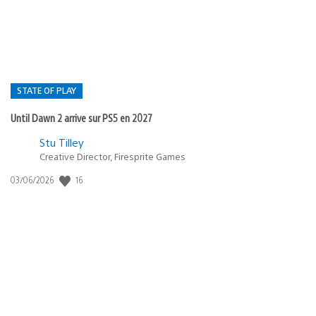
:
STATE OF PLAY
Until Dawn 2 arrive sur PS5 en 2027
Postée
Stu Tilley
Creative Director, Firesprite Games
dans
:
16
Date
03/06/2026
state
de
of
publication
:
play