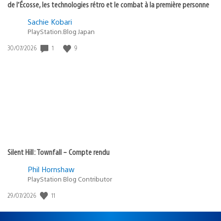
de l’Écosse, les technologies rétro et le combat à la première personne
Sachie Kobari
PlayStation.Blog Japan
1
9
Date
30/07/2026
de
publication
:
Silent Hill: Townfall – Compte rendu
Phil Hornshaw
PlayStation Blog Contributor
11
Date
29/07/2026
de
publication