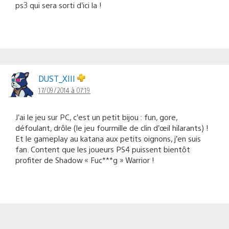
ps3 qui sera sorti d’ici la !
DUST_XIII
17/09/2014 à 07:19
J’ai le jeu sur PC, c’est un petit bijou : fun, gore,
défoulant, drôle (le jeu fourmille de clin d’œil hilarants) !
Et le gameplay au katana aux petits oignons, j’en suis
fan. Content que les joueurs PS4 puissent bientôt
profiter de Shadow « Fuc***g » Warrior !