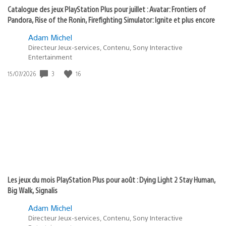
Catalogue des jeux PlayStation Plus pour juillet : Avatar: Frontiers of
Pandora, Rise of the Ronin, Firefighting Simulator: Ignite et plus encore
Adam Michel
Directeur Jeux-services, Contenu, Sony Interactive
Entertainment
3
16
Date
15/07/2026
de
publication
:
Les jeux du mois PlayStation Plus pour août : Dying Light 2 Stay Human,
Big Walk, Signalis
Adam Michel
Directeur Jeux-services, Contenu, Sony Interactive