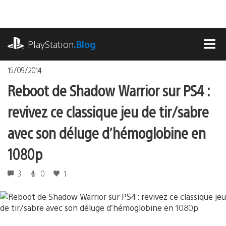
Accéder
au
contenu
playstation.com
PlayStation
.Blog
MEN
15/09/2014
Reboot de Shadow Warrior sur PS4 :
revivez ce classique jeu de tir/sabre
avec son déluge d’hémoglobine en
1080p
3
0
1