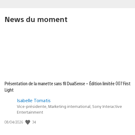
News du moment
Présentation de la manette sans fil DualSense – Édition limitée 007 First
Light
Isabelle Tomatis
Vice-présidente, Marketing international, Sony Interactive
Entertainment
34
Date
08/04/2026
de
publication