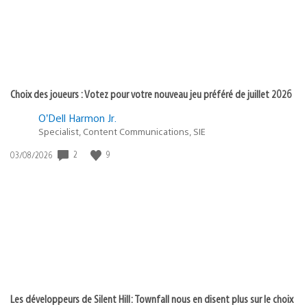
Choix des joueurs : Votez pour votre nouveau jeu préféré de juillet 2026
O’Dell Harmon Jr.
Specialist, Content Communications, SIE
2
9
Date
03/08/2026
de
publication
:
Les développeurs de Silent Hill: Townfall nous en disent plus sur le choix