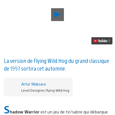
Lancer
la
vidéo
Reboot
de
Shadow
Warrior
sur
PS4
:
revivez
La version de Flying Wild Hog du grand classique
ce
de 1997 sortira cet automne.
classique
jeu
de
tir/sabre
Artur Maksara
avec
Level Designer, Flying Wild Hog
son
déluge
d’hémoglobine
S
en
1080p
hadow Warrior
est un jeu de tir/sabre qui débarque