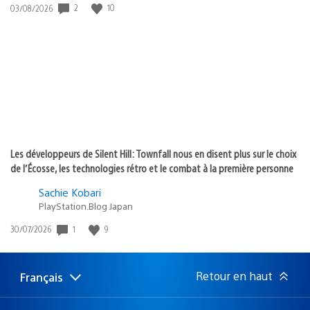
2
10
Date
03/08/2026
de
publication
:
Les développeurs de Silent Hill: Townfall nous en disent plus sur le choix
de l’Écosse, les technologies rétro et le combat à la première personne
Sachie Kobari
PlayStation.Blog Japan
1
9
Date
30/07/2026
de
publication
:
Retour en haut
Français
Choisir
Région
une
actuelle
région
: