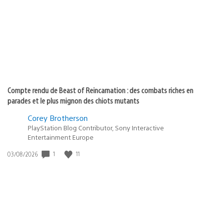
publication
:
Compte rendu de Beast of Reincarnation : des combats riches en
parades et le plus mignon des chiots mutants
Corey Brotherson
PlayStation Blog Contributor, Sony Interactive
Entertainment Europe
1
11
Date
03/08/2026
de
publication
: