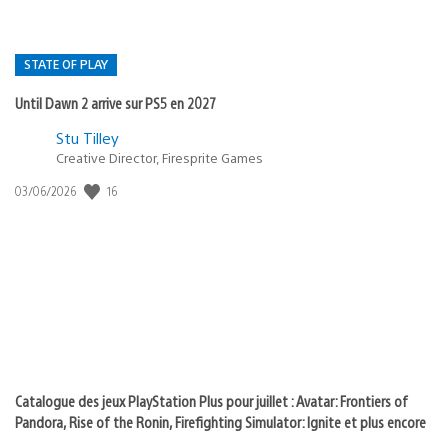
STATE OF PLAY
Until Dawn 2 arrive sur PS5 en 2027
Postée
Stu Tilley
Creative Director, Firesprite Games
dans
:
16
Date
03/06/2026
state
de
of
publication
:
play
Catalogue des jeux PlayStation Plus pour juillet : Avatar: Frontiers of
Pandora, Rise of the Ronin, Firefighting Simulator: Ignite et plus encore