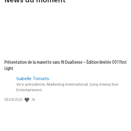
Présentation de la manette sans fil DualSense – Édition limitée 007 First
Light
Isabelle Tomatis
Vice-présidente, Marketing international, Sony Interactive
Entertainment
34
Date
08/04/2026
de
publication
: