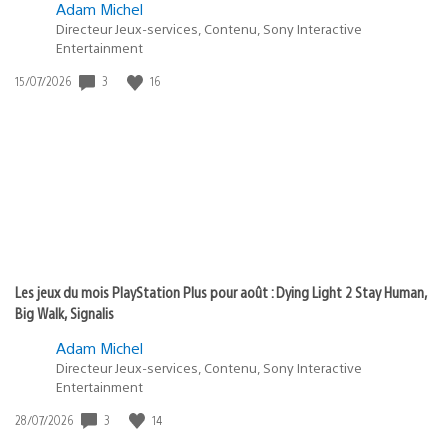
Adam Michel
Directeur Jeux-services, Contenu, Sony Interactive
Entertainment
3
16
Date
15/07/2026
de
publication
:
Les jeux du mois PlayStation Plus pour août : Dying Light 2 Stay Human,
Big Walk, Signalis
Adam Michel
Directeur Jeux-services, Contenu, Sony Interactive
Entertainment
3
14
Date
28/07/2026
de