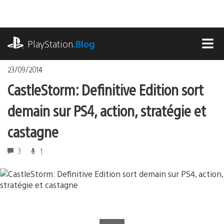
Accéder
au
contenu
playstation.com
PlayStation
.Blog
MEN
23/09/2014
CastleStorm: Definitive Edition sort
demain sur PS4, action, stratégie et
castagne
3
1