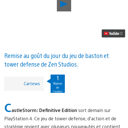
Lancer
la
vidéo
CastleStorm:
Definitive
Edition
sort
demain
sur
PS4,
action,
Remise au goût du jour du jeu de baston et
stratégie
tower defense de Zen Studios.
et
castagne
1
Cartews
Réponse
de
l'auteur
C
astleStorm: Definitive Edition
sort demain sur
PlayStation 4. Ce jeu de tower defense, d’action et de
stratégie revient avec plusieurs nouveautés et contient