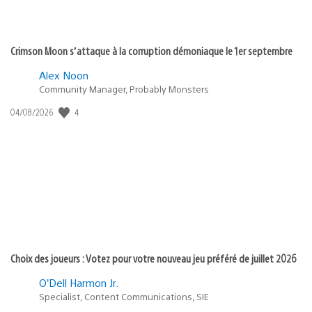
Crimson Moon s’attaque à la corruption démoniaque le 1er septembre
Alex Noon
Community Manager, Probably Monsters
4
Date
04/08/2026
de
publication
:
Choix des joueurs : Votez pour votre nouveau jeu préféré de juillet 2026
O’Dell Harmon Jr.
Specialist, Content Communications, SIE