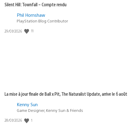
Silent Hill: Townfall – Compte rendu
Phil Hornshaw
PlayStation Blog Contributor
11
Date
29/07/2026
de
publication
:
La mise à jour finale de Ball x Pit, The Naturalist Update, arrive le 6 août
Kenny Sun
Game Designer, Kenny Sun & Friends
1
Date
28/07/2026
de
publication