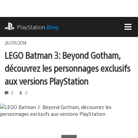
Accéder
au
contenu
playstation.com
PlayStation
.Blog
MEN
26/09/2014
LEGO Batman 3: Beyond Gotham,
découvrez les personnages exclusifs
aux versions PlayStation
0
0