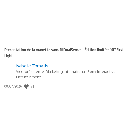
Présentation de la manette sans fil DualSense – Édition limitée 007 First
Light
Isabelle Tomatis
Vice-présidente, Marketing international, Sony Interactive
Entertainment
34
Date
08/04/2026
de
publication
: