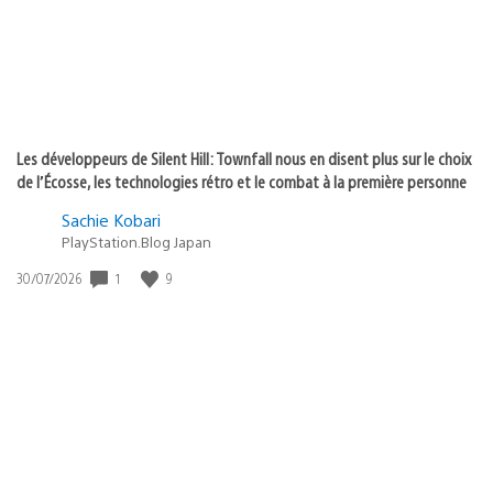
Les développeurs de Silent Hill: Townfall nous en disent plus sur le choix
de l’Écosse, les technologies rétro et le combat à la première personne
Sachie Kobari
PlayStation.Blog Japan
1
9
Date
30/07/2026
de
publication
: