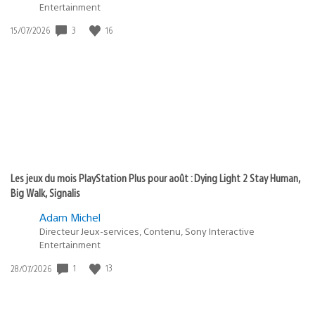
Entertainment
3
16
Date
15/07/2026
de
publication
:
Les jeux du mois PlayStation Plus pour août : Dying Light 2 Stay Human,
Big Walk, Signalis
Adam Michel
Directeur Jeux-services, Contenu, Sony Interactive
Entertainment
1
13
Date
28/07/2026
de
publication
: