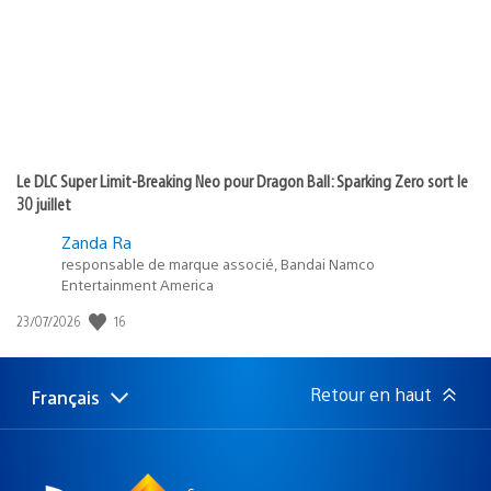
:
Le DLC Super Limit-Breaking Neo pour Dragon Ball: Sparking Zero sort le
30 juillet
Zanda Ra
responsable de marque associé, Bandai Namco
Entertainment America
16
Date
23/07/2026
de
publication
:
Retour en haut
Français
Choisir
Région
une
actuelle
région
: