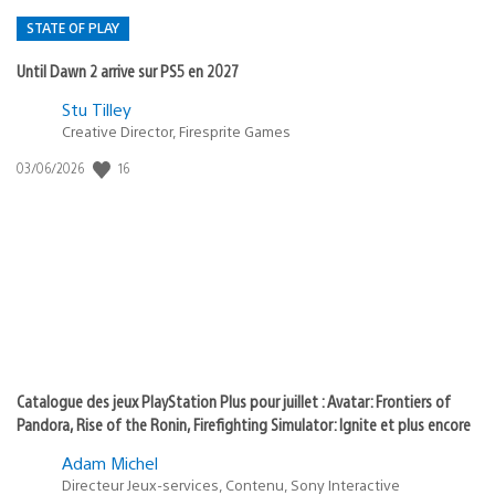
STATE OF PLAY
Until Dawn 2 arrive sur PS5 en 2027
Postée
Stu Tilley
Creative Director, Firesprite Games
dans
:
16
Date
03/06/2026
state
de
of
publication
:
play
Catalogue des jeux PlayStation Plus pour juillet : Avatar: Frontiers of
Pandora, Rise of the Ronin, Firefighting Simulator: Ignite et plus encore
Adam Michel
Directeur Jeux-services, Contenu, Sony Interactive