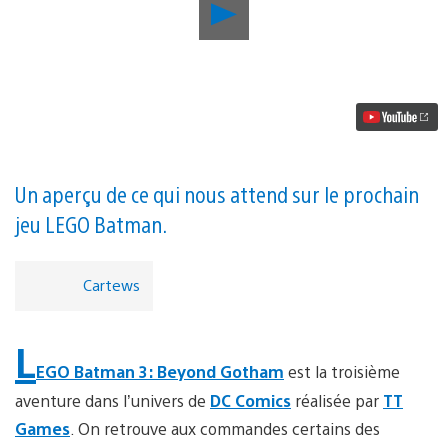
Lancer
la
vidéo
LEGO
Batman
3:
Beyond
Gotham,
découvrez
les
personnages
Un aperçu de ce qui nous attend sur le prochain
exclusifs
jeu LEGO Batman.
aux
versions
PlayStation
Cartews
L
EGO Batman 3: Beyond Gotham
est la troisième
aventure dans l’univers de
DC Comics
réalisée par
TT
Games
. On retrouve aux commandes certains des