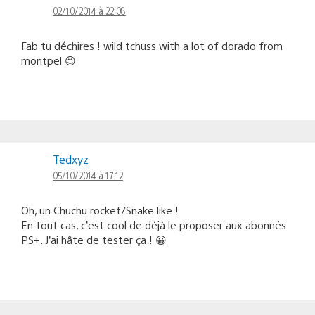
02/10/2014 à 22:08
Fab tu déchires ! wild tchuss with a lot of dorado from
montpel 😉
Tedxyz
05/10/2014 à 17:12
Oh, un Chuchu rocket/Snake like !
En tout cas, c’est cool de déjà le proposer aux abonnés
PS+. J’ai hâte de tester ça ! 😀