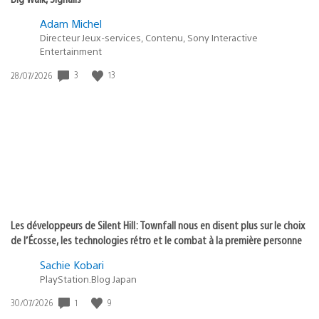
Adam Michel
Directeur Jeux-services, Contenu, Sony Interactive
Entertainment
3
13
Date
28/07/2026
de
publication
:
Les développeurs de Silent Hill: Townfall nous en disent plus sur le choix
de l’Écosse, les technologies rétro et le combat à la première personne
Sachie Kobari
PlayStation.Blog Japan
1
9
Date
30/07/2026
de