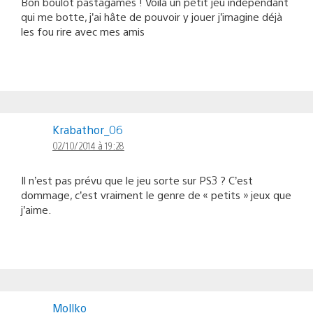
Bon boulot pastagames ! Voilà un petit jeu indépendant
qui me botte, j’ai hâte de pouvoir y jouer j’imagine déjà
les fou rire avec mes amis
Krabathor_06
02/10/2014 à 19:28
Il n’est pas prévu que le jeu sorte sur PS3 ? C’est
dommage, c’est vraiment le genre de « petits » jeux que
j’aime.
Mollko