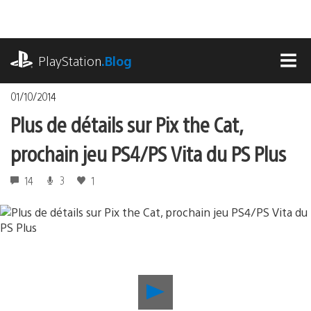
Accéder
au
contenu
playstation.com
PlayStation
.Blog
MEN
01/10/2014
Plus de détails sur Pix the Cat,
prochain jeu PS4/PS Vita du PS Plus
14
3
1
Lancer
la