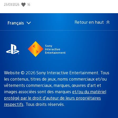
16
Date
23/07/2026
de
publication
:
Retour en haut
Français
Choisir
Région
une
actuelle
région
:
Sony
Interactive
Entertainment
Website © 2026 Sony Interactive Entertainment. Tous
les contenus, titres de jeux, noms commerciaux et/ou
vêtements commerciaux, marques, œuvres d’art et
images associées sont des marques
et/ou du matériel
protégé par le droit d’auteur de leurs propriétaires
respectifs
. Tous droits réservés.