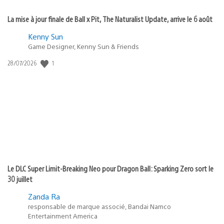
La mise à jour finale de Ball x Pit, The Naturalist Update, arrive le 6 août
Kenny Sun
Game Designer, Kenny Sun & Friends
1
Date
28/07/2026
de
publication
:
Le DLC Super Limit-Breaking Neo pour Dragon Ball: Sparking Zero sort le
30 juillet
Zanda Ra
responsable de marque associé, Bandai Namco
Entertainment America