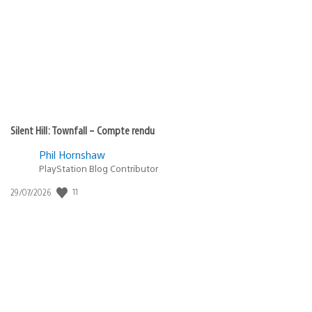
publication
:
Silent Hill: Townfall – Compte rendu
Phil Hornshaw
PlayStation Blog Contributor
11
Date
29/07/2026
de
publication
: