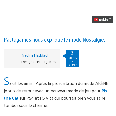
vidéo
Plus
de
détails
sur
Pix
the
Cat,
prochain
Pastagames nous explique le mode Nostalgie.
jeu
PS4/PS
Vita
3
Nadim Haddad
du
Réponses
PS
Designer, Pastagames
de
Plus
l'auteur
S
alut les amis ! Après la présentation du mode ARÈNE ,
je suis de retour avec un nouveau mode de jeu pour
Pix
the Cat
sur PS4 et PS Vita qui pourrait bien vous faire
tomber sous le charme.