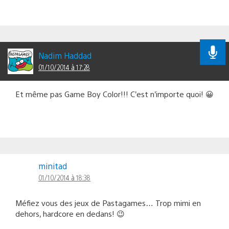
Nadim Haddad
01/10/2014 à 17:28
Et même pas Game Boy Color!!! C’est n’importe quoi! 😀
minitad
01/10/2014 à 18:38
Méfiez vous des jeux de Pastagames… Trop mimi en
dehors, hardcore en dedans! 😉