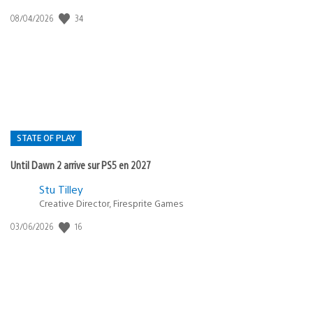
34
Date
08/04/2026
de
publication
:
STATE OF PLAY
Until Dawn 2 arrive sur PS5 en 2027
Postée
Stu Tilley
Creative Director, Firesprite Games
dans
:
16
Date
03/06/2026
state
de
of
publication
:
play