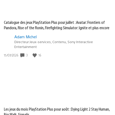
Catalogue des jeux PlayStation Plus pour juillet : Avatar: Frontiers of
Pandora, Rise of the Ronin, Firefighting Simulator: Ignite et plus encore
Adam Michel
Directeur Jeux-services, Contenu, Sony Interactive
Entertainment
3
16
Date
15/07/2026
de
publication
:
Les jeux du mois PlayStation Plus pour août : Dying Light 2 Stay Human,
Big Walk, Signalis