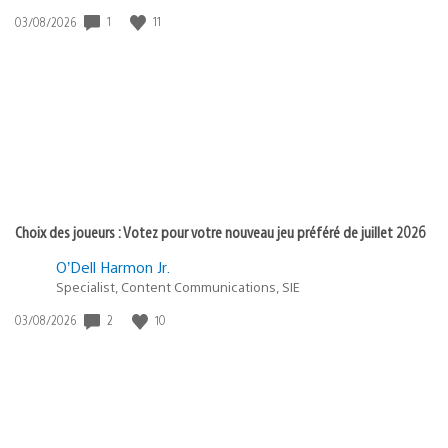
1
11
Date
03/08/2026
de
publication
:
Choix des joueurs : Votez pour votre nouveau jeu préféré de juillet 2026
O’Dell Harmon Jr.
Specialist, Content Communications, SIE
2
10
Date
03/08/2026
de
publication
: