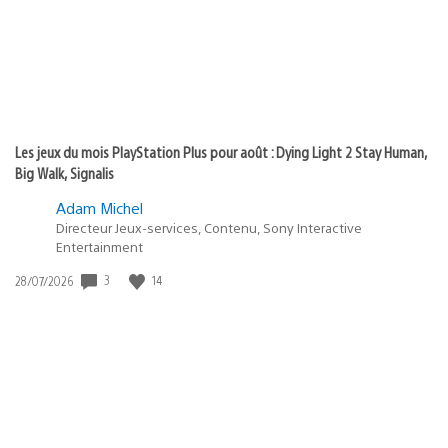
Les jeux du mois PlayStation Plus pour août : Dying Light 2 Stay Human,
Big Walk, Signalis
Adam Michel
Directeur Jeux-services, Contenu, Sony Interactive
Entertainment
3
14
Date
28/07/2026
de
publication
: