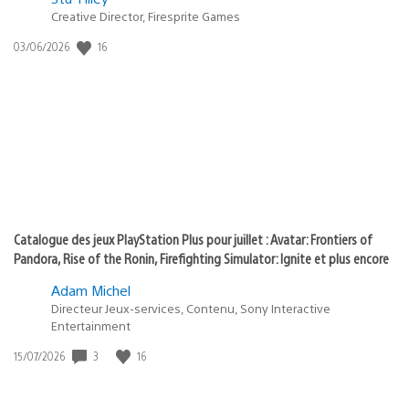
Creative Director, Firesprite Games
dans
:
16
Date
03/06/2026
state
de
of
publication
:
play
Catalogue des jeux PlayStation Plus pour juillet : Avatar: Frontiers of
Pandora, Rise of the Ronin, Firefighting Simulator: Ignite et plus encore
Adam Michel
Directeur Jeux-services, Contenu, Sony Interactive
Entertainment
3
16
Date
15/07/2026
de
publication
: