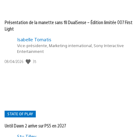
Présentation de la manette sans fil DualSense – Édition limitée 007 First
Light
Isabelle Tomatis
Vice-présidente, Marketing international, Sony Interactive
Entertainment
35
Date
08/04/2026
de
publication
:
STATE OF PLAY
Until Dawn 2 arrive sur PS5 en 2027
Postée
Stu Tilley