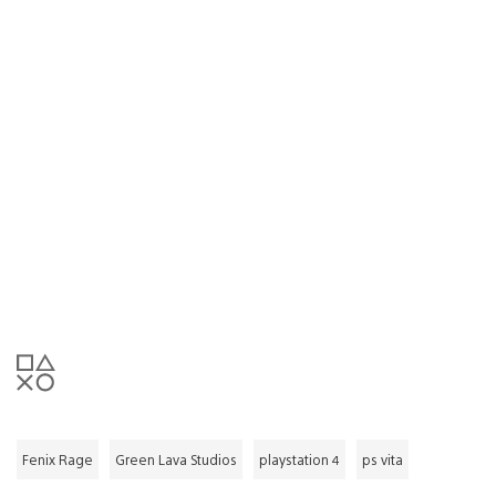
Fenix Rage
Green Lava Studios
playstation 4
ps vita