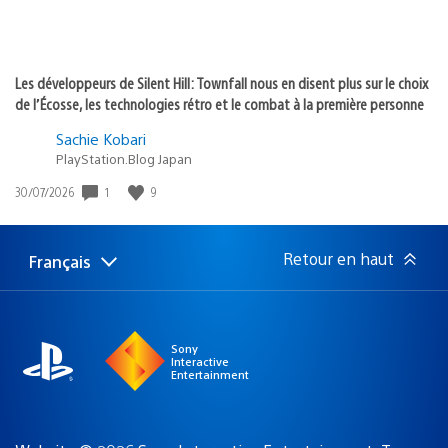
Les développeurs de Silent Hill: Townfall nous en disent plus sur le choix
de l’Écosse, les technologies rétro et le combat à la première personne
Sachie Kobari
PlayStation.Blog Japan
1
9
Date
30/07/2026
de
publication
:
Retour en haut
Français
Choisir
Région
une
actuelle
région
:
Sony
Interactive
Entertainment