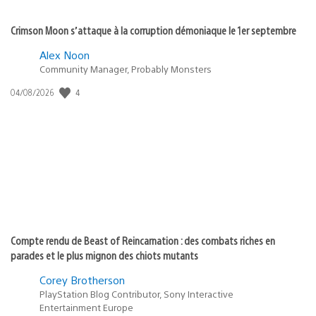
Crimson Moon s’attaque à la corruption démoniaque le 1er septembre
Alex Noon
Community Manager, Probably Monsters
4
Date
04/08/2026
de
publication
:
Compte rendu de Beast of Reincarnation : des combats riches en
parades et le plus mignon des chiots mutants
Corey Brotherson
PlayStation Blog Contributor, Sony Interactive
Entertainment Europe