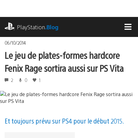
Accéder
au
contenu
playstation.com
PlayStation
.Blog
MEN
06/10/2014
Le jeu de plates-formes hardcore
Fenix Rage sortira aussi sur PS Vita
2
0
1
Et toujours prévu sur PS4 pour le début 2015.