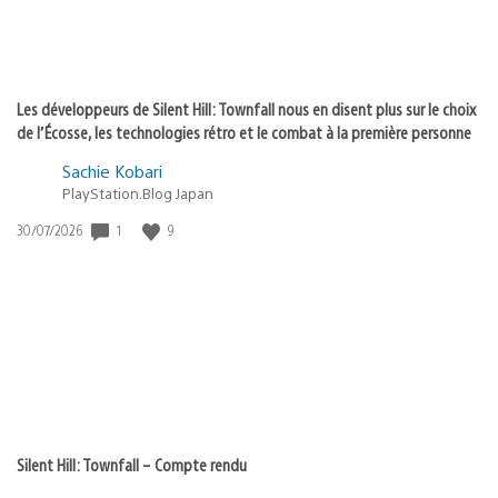
Les développeurs de Silent Hill: Townfall nous en disent plus sur le choix
de l’Écosse, les technologies rétro et le combat à la première personne
Sachie Kobari
PlayStation.Blog Japan
1
9
Date
30/07/2026
de
publication
:
Silent Hill: Townfall – Compte rendu