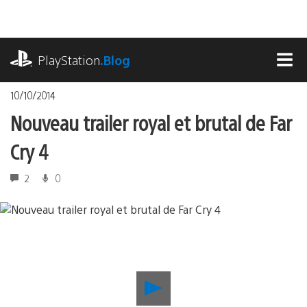
Accéder
au
contenu
playstation.com
PlayStation
.Blog
MEN
10/10/2014
Nouveau trailer royal et brutal de Far
Cry 4
2
0
Lancer
la