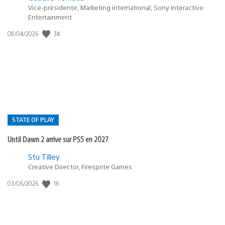
Vice-présidente, Marketing international, Sony Interactive
Entertainment
34
Date
08/04/2026
de
publication
:
STATE OF PLAY
Until Dawn 2 arrive sur PS5 en 2027
Postée
Stu Tilley
Creative Director, Firesprite Games
dans
:
16
Date
03/06/2026
state
de
of
publication
:
play