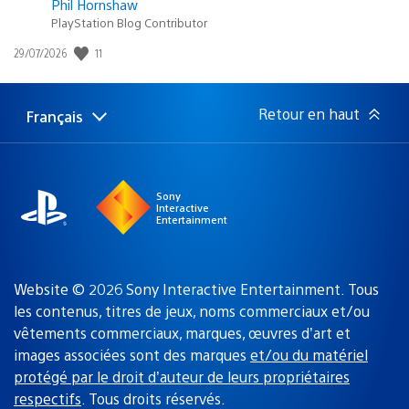
Phil Hornshaw
PlayStation Blog Contributor
11
Date
29/07/2026
de
publication
:
Retour en haut
Français
Choisir
Région
une
actuelle
région
:
Sony
Interactive
Entertainment
Website © 2026 Sony Interactive Entertainment. Tous
les contenus, titres de jeux, noms commerciaux et/ou
vêtements commerciaux, marques, œuvres d’art et
images associées sont des marques
et/ou du matériel
protégé par le droit d’auteur de leurs propriétaires
respectifs
. Tous droits réservés.