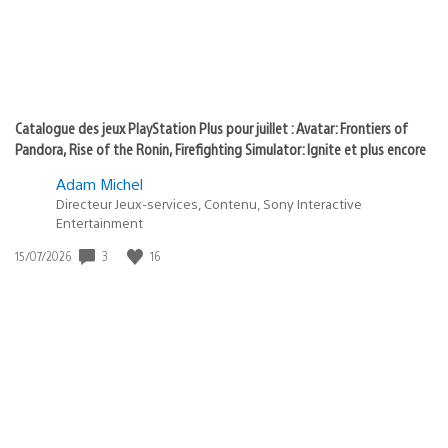
Catalogue des jeux PlayStation Plus pour juillet : Avatar: Frontiers of
Pandora, Rise of the Ronin, Firefighting Simulator: Ignite et plus encore
Adam Michel
Directeur Jeux-services, Contenu, Sony Interactive
Entertainment
3
16
Date
15/07/2026
de
publication
: