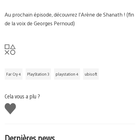
Au prochain épisode, découvrez l’Arène de Shanath ! (fin
de la voix de Georges Pernoud)
Far Cry 4
PlayStation 3
playstation 4
ubisoft
Cela vous a plu ?
J'aime
Dernières news