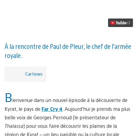
vidéo
Nouveau
trailer
royal
et
brutal
de
Far
Cry
À la rencontre de Paul de Pleur, le chef de l'armée
4
royale.
Cartews
B
ienvenue dans un nouvel épisode à la découverte de
Kyrat, le pays de
Far Cry 4
. Aujourd’hui je prends ma plus
belle voix de Georges Pernoud (le présentateur de
Thalassa
) pour vous faire découvrir les plaines de la
région de Kyrat – un lieu paisible ou la culture locale