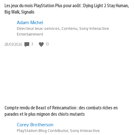
Les jeux du mois PlayStation Plus pour août : Dying Light 2 Stay Human,
Big Walk, Signalis
Adam Michel
Directeur Jeux-services, Contenu, Sony Interactive
Entertainment
3
13
Date
28/07/2026
de
publication
:
Compte rendu de Beast of Reincarnation : des combats riches en
parades et le plus mignon des chiots mutants
Corey Brotherson
PlayStation Blog Contributor, Sony Interactive