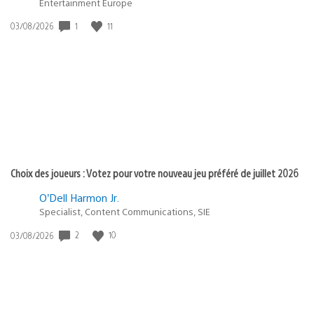
Entertainment Europe
1
11
Date
03/08/2026
de
publication
:
Choix des joueurs : Votez pour votre nouveau jeu préféré de juillet 2026
O’Dell Harmon Jr.
Specialist, Content Communications, SIE
2
10
Date
03/08/2026
de
publication
: