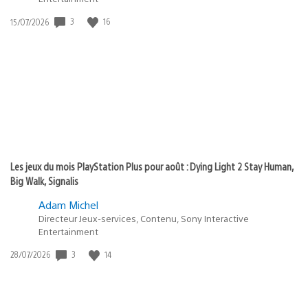
3
16
Date
15/07/2026
de
publication
:
Les jeux du mois PlayStation Plus pour août : Dying Light 2 Stay Human,
Big Walk, Signalis
Adam Michel
Directeur Jeux-services, Contenu, Sony Interactive
Entertainment
3
14
Date
28/07/2026
de
publication
: