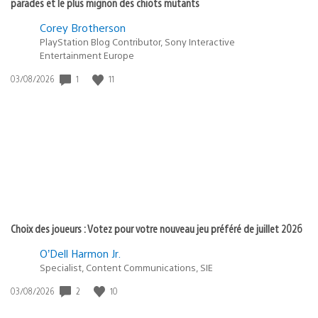
parades et le plus mignon des chiots mutants
Corey Brotherson
PlayStation Blog Contributor, Sony Interactive
Entertainment Europe
1
11
Date
03/08/2026
de
publication
:
Choix des joueurs : Votez pour votre nouveau jeu préféré de juillet 2026
O’Dell Harmon Jr.
Specialist, Content Communications, SIE
2
10
Date
03/08/2026
de
publication