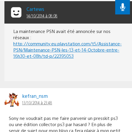
Cartews
14/10/2014 à 08:08
La maintenance PSN avait été annoncée sur nos
réseaux :
http://community.eu.playstation.com/t5/Assistance-
PSN/Maintenance-PSN-les-13-et-14-Octobre-entre-
16h30-et-08h/td-p/22395053
kefran_nsm
13/10/2014 à 23:48
Sony ne voudrait pas me faire parvenir un presskit ps3
ou une édition collector ps3 par hasard ? En plus de
servir de sujet pour mon blog ça fera plaisir à mon petit