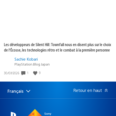
:
Les développeurs de Silent Hill: Townfall nous en disent plus sur le choix
de l’Écosse, les technologies rétro et le combat à la première personne
Sachie Kobari
PlayStation.Blog Japan
1
9
Date
30/07/2026
de
publication
:
Retour en haut
Français
Choisir
Région
une
actuelle
région
:
Sony