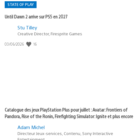
STATE OF PLAY
Until Dawn 2 arrive sur PS5 en 2027
Postée
Stu Tilley
Creative Director, Firesprite Games
dans
:
16
Date
03/06/2026
state
de
of
publication
:
play
Catalogue des jeux PlayStation Plus pour juillet : Avatar: Frontiers of
Pandora, Rise of the Ronin, Firefighting Simulator: Ignite et plus encore
Adam Michel
Directeur Jeux-services, Contenu, Sony Interactive
Entertainment