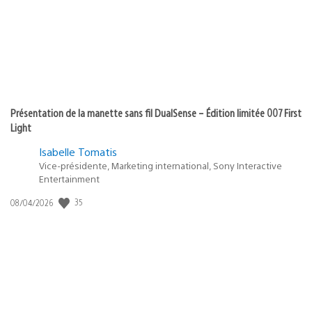
Présentation de la manette sans fil DualSense – Édition limitée 007 First
Light
Isabelle Tomatis
Vice-présidente, Marketing international, Sony Interactive
Entertainment
35
Date
08/04/2026
de
publication
: