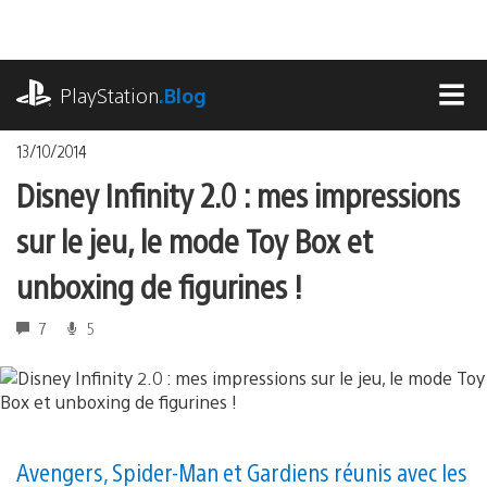
Accéder
au
contenu
playstation.com
PlayStation
.Blog
MEN
13/10/2014
Disney Infinity 2.0 : mes impressions
sur le jeu, le mode Toy Box et
unboxing de figurines !
7
5
Avengers, Spider-Man et Gardiens réunis avec les