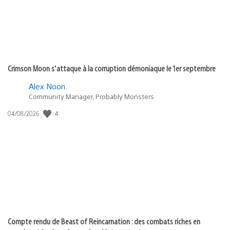
Crimson Moon s’attaque à la corruption démoniaque le 1er septembre
Alex Noon
Community Manager, Probably Monsters
4
Date
04/08/2026
de
publication
:
Compte rendu de Beast of Reincarnation : des combats riches en