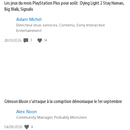
Les jeux du mois PlayStation Plus pour août : Dying Light 2 Stay Human,
Big Walk, Signalis
Adam Michel
Directeur Jeux-services, Contenu, Sony Interactive
Entertainment
3
14
Date
28/07/2026
de
publication
:
Crimson Moon s’attaque à la corruption démoniaque le 1er septembre
Alex Noon
Community Manager, Probably Monsters
4
Date
04/08/2026