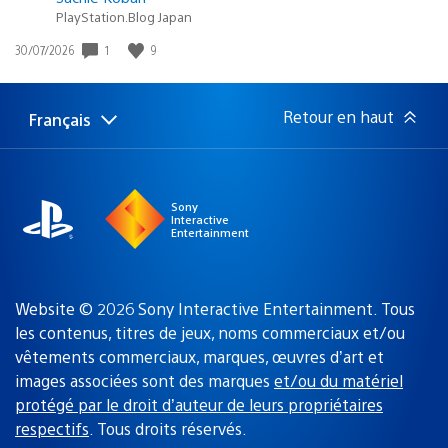
PlayStation.Blog Japan
1
9
Date
30/07/2026
de
publication
:
Retour en haut
Français
Choisir
Région
une
actuelle
région
:
Sony
Interactive
Entertainment
Website © 2026 Sony Interactive Entertainment. Tous
les contenus, titres de jeux, noms commerciaux et/ou
vêtements commerciaux, marques, œuvres d’art et
images associées sont des marques
et/ou du matériel
protégé par le droit d’auteur de leurs propriétaires
respectifs
. Tous droits réservés.