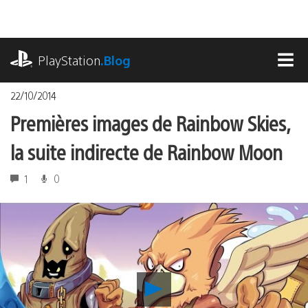
Accéder
au
contenu
playstation.com
PlayStation
.Blog
MEN
22/10/2014
Premières images de Rainbow Skies,
la suite indirecte de Rainbow Moon
1
0
Lancer
la