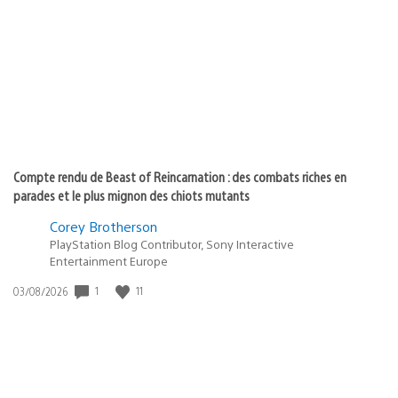
de
publication
:
Compte rendu de Beast of Reincarnation : des combats riches en
parades et le plus mignon des chiots mutants
Corey Brotherson
PlayStation Blog Contributor, Sony Interactive
Entertainment Europe
1
11
Date
03/08/2026
de
publication
: