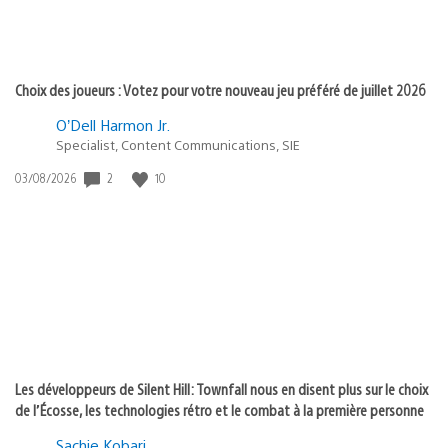
Choix des joueurs : Votez pour votre nouveau jeu préféré de juillet 2026
O’Dell Harmon Jr.
Specialist, Content Communications, SIE
2
10
Date
03/08/2026
de
publication
:
Les développeurs de Silent Hill: Townfall nous en disent plus sur le choix
de l’Écosse, les technologies rétro et le combat à la première personne
Sachie Kobari