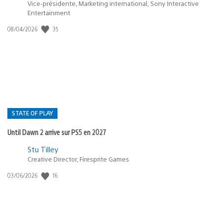
Vice-présidente, Marketing international, Sony Interactive
Entertainment
35
Date
08/04/2026
de
publication
:
STATE OF PLAY
Until Dawn 2 arrive sur PS5 en 2027
Postée
Stu Tilley
Creative Director, Firesprite Games
dans
:
16
Date
03/06/2026
state
de
of
publication
:
play