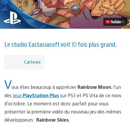
vidéo
Premières
images
de
Rainbow
Skies,
la
suite
indirecte
Le studio Eastasiasoft voit 10 fois plus grand.
de
Rainbow
Moon
Cartews
V
ous êtes beaucoup à apprécier
Rainbow Moon
, l’un
des
jeux
PlayStation Plus
sur PS3 et PS Vita de ce mois
d’octobre. Le moment est donc parfait pour vous
présenter la première vidéo du nouveau jeu des mêmes
développeurs :
Rainbow Skies
.