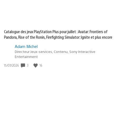
Catalogue des jeux PlayStation Plus pour juillet : Avatar: Frontiers of
Pandora, Rise of the Ronin, Firefighting Simulator: Ignite et plus encore
Adam Michel
Directeur Jeux-services, Contenu, Sony Interactive
Entertainment
3
16
Date
15/07/2026
de
publication
: