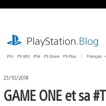
Accéder
au
contenu
playstation.com
PlayStation
.Blog
PS5
PS VR2
PS4
PS Store
PS Plus
Français
Choisir
Région
une
actuelle
région
:
23/10/2014
GAME ONE et sa #TE