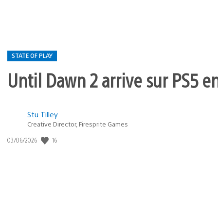
STATE OF PLAY
Until Dawn 2 arrive sur PS5 e
Postée
Stu Tilley
Creative Director, Firesprite Games
dans
:
16
Date
03/06/2026
state
de
of
publication
:
play