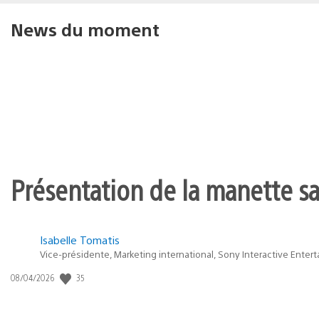
News du moment
Présentation de la manette san
Isabelle Tomatis
Vice-présidente, Marketing international, Sony Interactive Enter
35
Date
08/04/2026
de
publication
: