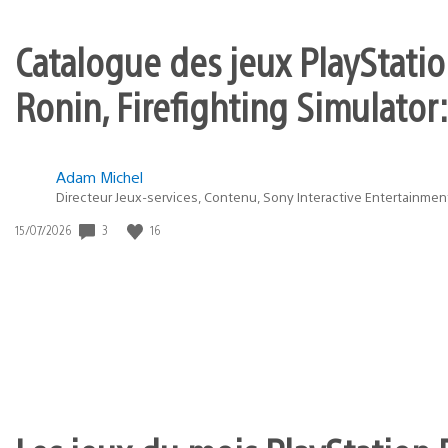
Catalogue des jeux PlayStation
Ronin, Firefighting Simulator:
Adam Michel
Directeur Jeux-services, Contenu, Sony Interactive Entertainmen
3
16
Date
15/07/2026
de
publication
: