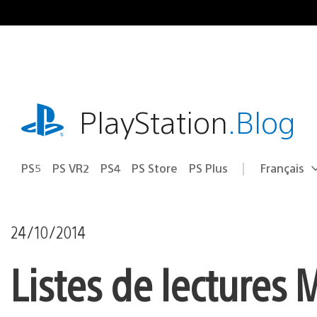
Accéder
au
contenu
playstation.com
PlayStation
.Blog
PS5
PS VR2
PS4
PS Store
PS Plus
Français
Choisir
Région
une
actuelle
région
:
24/10/2014
Listes de lectures 