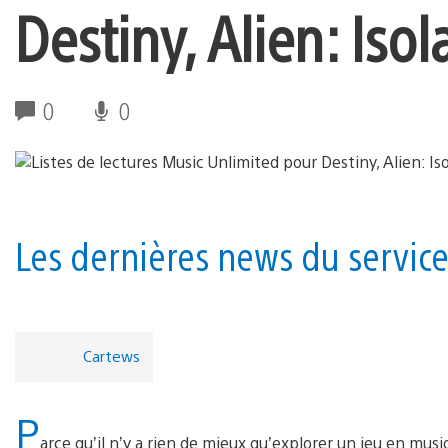
Destiny, Alien: Iso
0
0
Les dernières news du service
Cartews
P
arce qu’il n’y a rien de mieux qu’explorer un jeu en musi