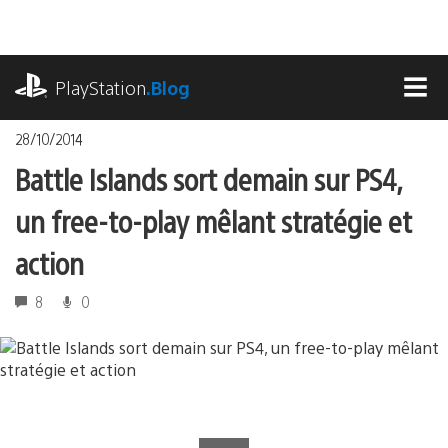
Accéder
au
contenu
playstation.com
PlayStation
.Blog
MEN
28/10/2014
Battle Islands sort demain sur PS4,
un free-to-play mêlant stratégie et
action
8
0