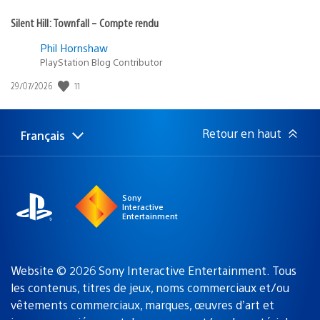
Silent Hill: Townfall – Compte rendu
Phil Hornshaw
PlayStation Blog Contributor
11
Date
29/07/2026
de
publication
:
Retour en haut
Français
Choisir
Région
une
actuelle
région
:
Sony
Interactive
Entertainment
Website © 2026 Sony Interactive Entertainment. Tous
les contenus, titres de jeux, noms commerciaux et/ou
vêtements commerciaux, marques, œuvres d’art et