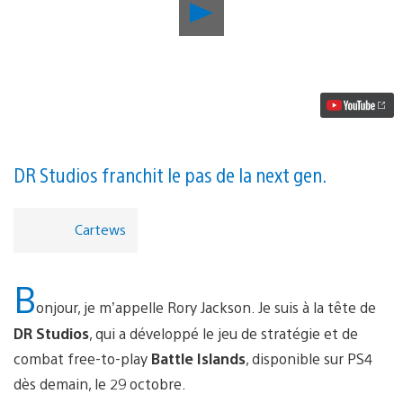
Lancer
la
vidéo
Battle
Islands
sort
demain
sur
PS4,
un
free-
DR Studios franchit le pas de la next gen.
to-
play
mêlant
Cartews
stratégie
et
action
B
onjour, je m’appelle Rory Jackson. Je suis à la tête de
DR Studios
, qui a développé le jeu de stratégie et de
combat free-to-play
Battle Islands
, disponible sur PS4
dès demain, le 29 octobre.