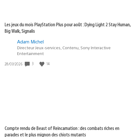
Les jeux du mois PlayStation Plus pour août : Dying Light 2 Stay Human,
Big Walk, Signalis
Adam Michel
Directeur Jeux-services, Contenu, Sony Interactive
Entertainment
3
14
Date
28/07/2026
de
publication
:
Compte rendu de Beast of Reincarnation : des combats riches en
parades et le plus mignon des chiots mutants