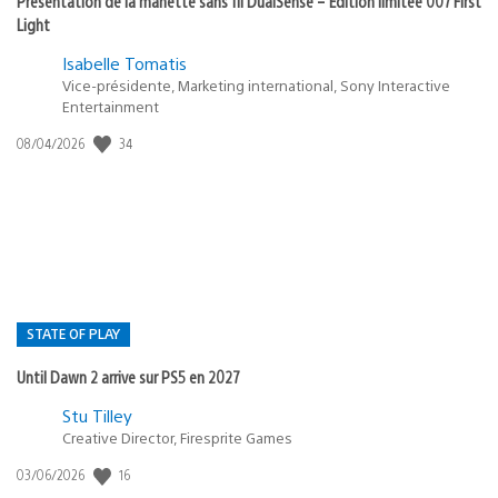
Présentation de la manette sans fil DualSense – Édition limitée 007 First
Light
Isabelle Tomatis
Vice-présidente, Marketing international, Sony Interactive
Entertainment
34
Date
08/04/2026
de
publication
:
STATE OF PLAY
Until Dawn 2 arrive sur PS5 en 2027
Postée
Stu Tilley
Creative Director, Firesprite Games
dans
:
16
Date
03/06/2026
state
de