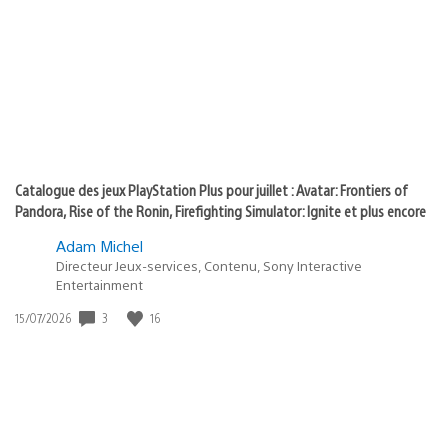
of
publication
:
play
Catalogue des jeux PlayStation Plus pour juillet : Avatar: Frontiers of
Pandora, Rise of the Ronin, Firefighting Simulator: Ignite et plus encore
Adam Michel
Directeur Jeux-services, Contenu, Sony Interactive
Entertainment
3
16
Date
15/07/2026
de
publication
: