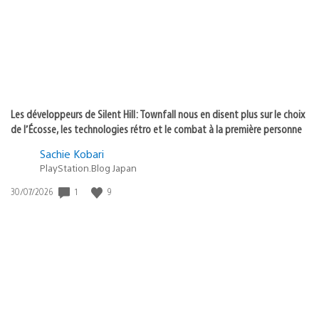
:
Les développeurs de Silent Hill: Townfall nous en disent plus sur le choix
de l’Écosse, les technologies rétro et le combat à la première personne
Sachie Kobari
PlayStation.Blog Japan
1
9
Date
30/07/2026
de
publication
: