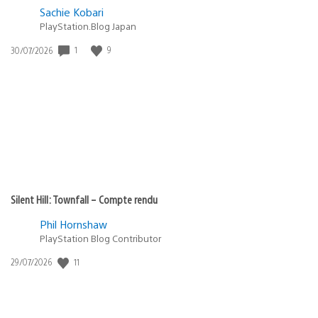
Sachie Kobari
PlayStation.Blog Japan
1
9
Date
30/07/2026
de
publication
:
Silent Hill: Townfall – Compte rendu
Phil Hornshaw
PlayStation Blog Contributor
11
Date
29/07/2026
de
publication
: