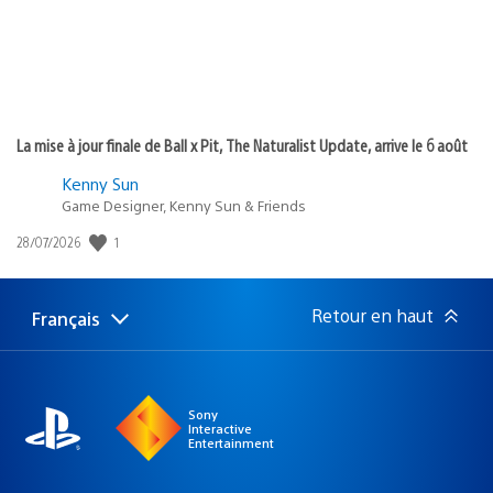
La mise à jour finale de Ball x Pit, The Naturalist Update, arrive le 6 août
Kenny Sun
Game Designer, Kenny Sun & Friends
1
Date
28/07/2026
de
publication
:
Retour en haut
Français
Choisir
Région
une
actuelle
région
:
Sony
Interactive
Entertainment