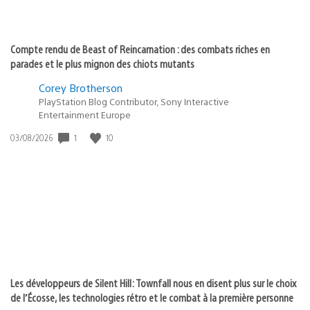
Compte rendu de Beast of Reincarnation : des combats riches en
parades et le plus mignon des chiots mutants
Corey Brotherson
PlayStation Blog Contributor, Sony Interactive
Entertainment Europe
1
10
Date
03/08/2026
de
publication
:
Les développeurs de Silent Hill: Townfall nous en disent plus sur le choix
de l’Écosse, les technologies rétro et le combat à la première personne