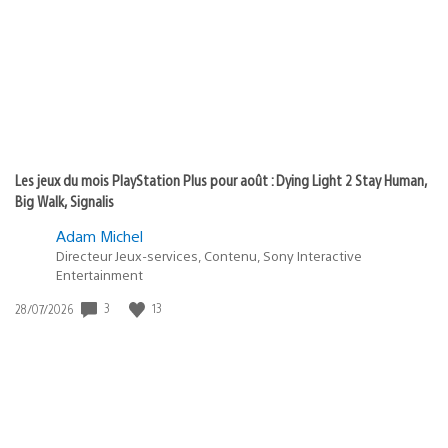
publication
:
Les jeux du mois PlayStation Plus pour août : Dying Light 2 Stay Human,
Big Walk, Signalis
Adam Michel
Directeur Jeux-services, Contenu, Sony Interactive
Entertainment
3
13
Date
28/07/2026
de
publication
: