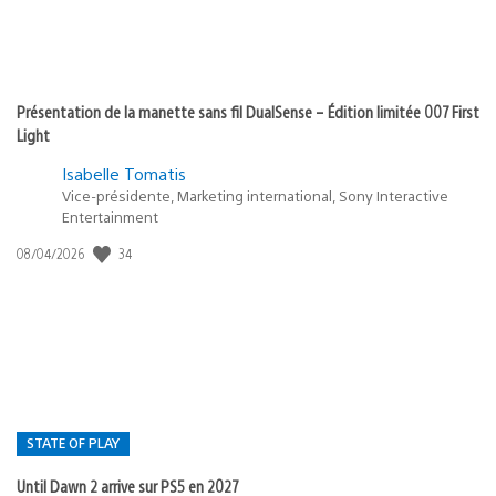
Présentation de la manette sans fil DualSense – Édition limitée 007 First
Light
Isabelle Tomatis
Vice-présidente, Marketing international, Sony Interactive
Entertainment
34
Date
08/04/2026
de
publication
:
STATE OF PLAY
Until Dawn 2 arrive sur PS5 en 2027