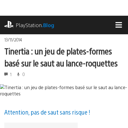
Accéder
au
contenu
playstation.com
PlayStation
.Blog
MEN
13/11/2014
Tinertia : un jeu de plates-formes
basé sur le saut au lance-roquettes
1
0
Attention, pas de saut sans risque !