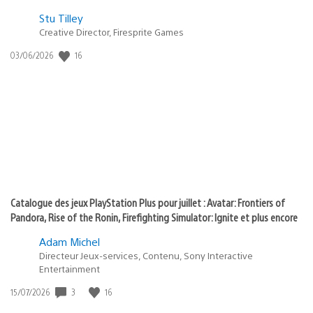
Postée
Stu Tilley
Creative Director, Firesprite Games
dans
:
16
Date
03/06/2026
state
de
of
publication
:
play
Catalogue des jeux PlayStation Plus pour juillet : Avatar: Frontiers of
Pandora, Rise of the Ronin, Firefighting Simulator: Ignite et plus encore
Adam Michel
Directeur Jeux-services, Contenu, Sony Interactive
Entertainment
3
16
Date
15/07/2026
de