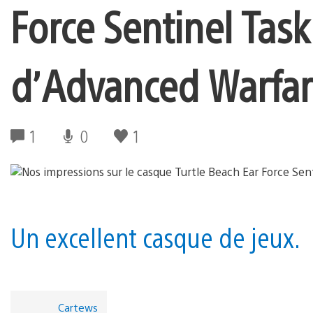
Force Sentinel Task
d’Advanced Warfa
1
0
1
Un excellent casque de jeux.
Cartews