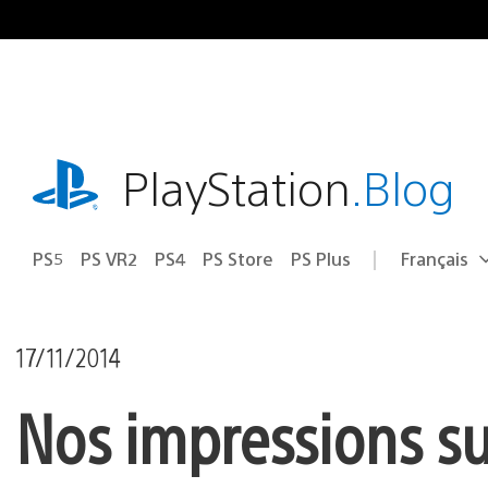
Accéder
au
contenu
playstation.com
PlayStation
.Blog
PS5
PS VR2
PS4
PS Store
PS Plus
Français
Choisir
Région
une
actuelle
région
:
17/11/2014
Nos impressions su