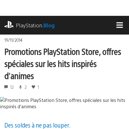
Accéder
au
contenu
playstation.com
PlayStation
.Blog
MEN
19/11/2014
Promotions PlayStation Store, offres
spéciales sur les hits inspirés
d’animes
12
2
1
Des soldes à ne pas louper.