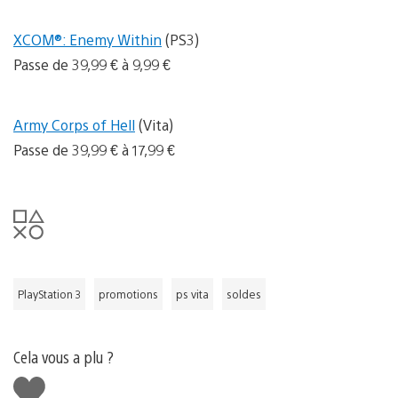
XCOM®: Enemy Within
(PS3)
Passe de 39,99 € à 9,99 €
Army Corps of Hell
(Vita)
Passe de 39,99 € à 17,99 €
PlayStation 3
promotions
ps vita
soldes
Cela vous a plu ?
J'aime