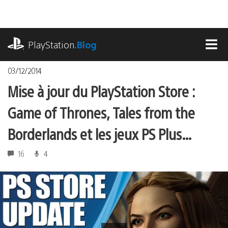
Accéder
au
contenu
playstation.com
PlayStation
.Blog
MEN
03/12/2014
Mise à jour du PlayStation Store :
Game of Thrones, Tales from the
Borderlands et les jeux PS Plus…
16
4