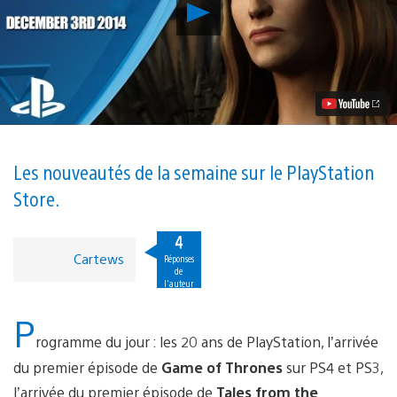
Lancer
la
vidéo
Mise
à
jour
du
PlayStation
Store
:
Game
Les nouveautés de la semaine sur le PlayStation
of
Store.
Thrones,
Tales
from
4
the
Cartews
Réponses
Borderlands
de
et
l'auteur
les
jeux
P
PS
rogramme du jour : les 20 ans de PlayStation, l’arrivée
Plus…
du premier épisode de
Game of Thrones
sur PS4 et PS3,
l’arrivée du premier épisode de
Tales from the