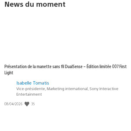
News du moment
Présentation de la manette sans fil DualSense – Édition limitée 007 First
Light
Isabelle Tomatis
Vice-présidente, Marketing international, Sony Interactive
Entertainment
35
Date
08/04/2026
de
publication
: