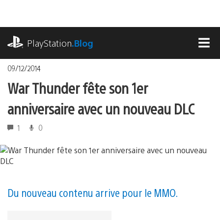
Accéder
au
contenu
playstation.com
PlayStation
.Blog
MEN
09/12/2014
War Thunder fête son 1er
anniversaire avec un nouveau DLC
1
0
Du nouveau contenu arrive pour le MMO.