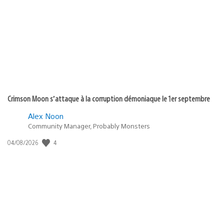
de
publication
:
Crimson Moon s’attaque à la corruption démoniaque le 1er septembre
Alex Noon
Community Manager, Probably Monsters
4
Date
04/08/2026
de
publication
: