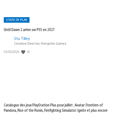
STATE OF PLAY
Until Dawn 2 arrive sur PS5 en 2027
Postée
Stu Tilley
Creative Director, Firesprite Games
dans
:
16
Date
03/06/2026
state
de
of
publication
:
play
Catalogue des jeux PlayStation Plus pour juillet : Avatar: Frontiers of
Pandora, Rise of the Ronin, Firefighting Simulator: Ignite et plus encore