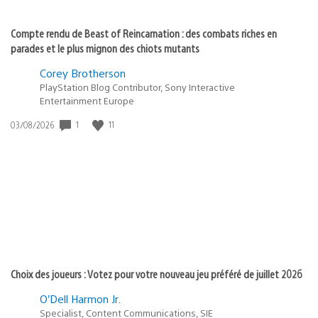
Compte rendu de Beast of Reincarnation : des combats riches en
parades et le plus mignon des chiots mutants
Corey Brotherson
PlayStation Blog Contributor, Sony Interactive
Entertainment Europe
1
11
Date
03/08/2026
de
publication
:
Choix des joueurs : Votez pour votre nouveau jeu préféré de juillet 2026
O’Dell Harmon Jr.
Specialist, Content Communications, SIE