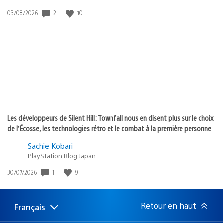
2
10
Date
03/08/2026
de
publication
:
Les développeurs de Silent Hill: Townfall nous en disent plus sur le choix
de l’Écosse, les technologies rétro et le combat à la première personne
Sachie Kobari
PlayStation.Blog Japan
1
9
Date
30/07/2026
de
publication
:
Retour en haut
Français
Choisir
Région
une
actuelle