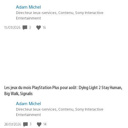
Adam Michel
Directeur Jeux-services, Contenu, Sony Interactive
Entertainment
3
16
Date
15/07/2026
de
publication
:
Les jeux du mois PlayStation Plus pour août : Dying Light 2 Stay Human,
Big Walk, Signalis
Adam Michel
Directeur Jeux-services, Contenu, Sony Interactive
Entertainment
3
14
Date
28/07/2026