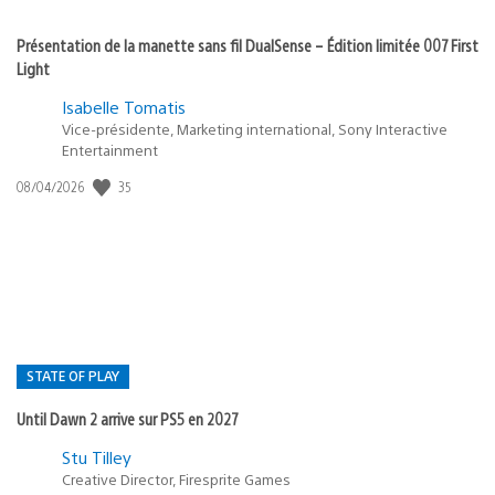
Présentation de la manette sans fil DualSense – Édition limitée 007 First
Light
Isabelle Tomatis
Vice-présidente, Marketing international, Sony Interactive
Entertainment
35
Date
08/04/2026
de
publication
:
STATE OF PLAY
Until Dawn 2 arrive sur PS5 en 2027
Postée
Stu Tilley
Creative Director, Firesprite Games
dans