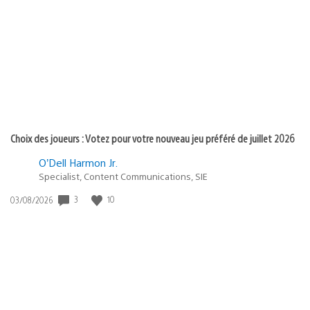
de
publication
:
Choix des joueurs : Votez pour votre nouveau jeu préféré de juillet 2026
O’Dell Harmon Jr.
Specialist, Content Communications, SIE
3
10
Date
03/08/2026
de
publication
: