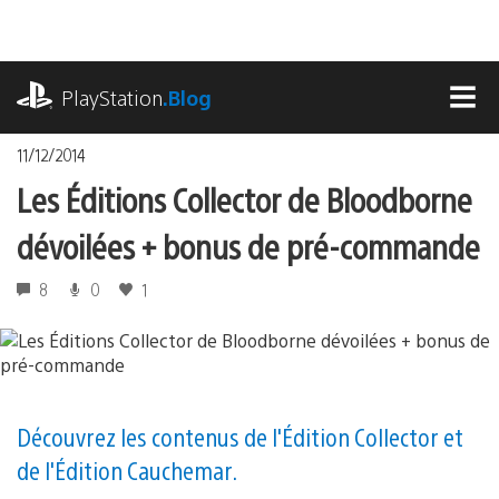
Accéder
au
contenu
playstation.com
PlayStation
.Blog
MEN
11/12/2014
Les Éditions Collector de Bloodborne
dévoilées + bonus de pré-commande
8
0
1
Découvrez les contenus de l'Édition Collector et
de l'Édition Cauchemar.