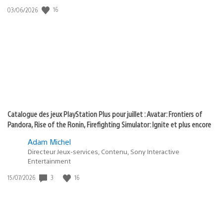
:
16
Date
03/06/2026
state
de
of
publication
:
play
Catalogue des jeux PlayStation Plus pour juillet : Avatar: Frontiers of
Pandora, Rise of the Ronin, Firefighting Simulator: Ignite et plus encore
Adam Michel
Directeur Jeux-services, Contenu, Sony Interactive
Entertainment
3
16
Date
15/07/2026
de
publication
: