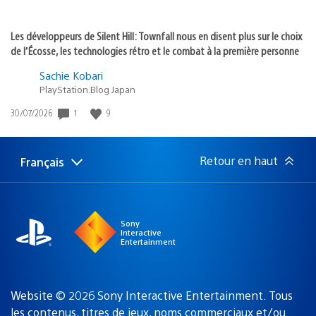
Les développeurs de Silent Hill: Townfall nous en disent plus sur le choix
de l’Écosse, les technologies rétro et le combat à la première personne
Sachie Kobari
PlayStation.Blog Japan
1
9
Date
30/07/2026
de
publication
:
Retour en haut
Français
Choisir
Région
une
actuelle
région
:
Sony
Interactive
Entertainment
Website © 2026 Sony Interactive Entertainment. Tous
les contenus, titres de jeux, noms commerciaux et/ou