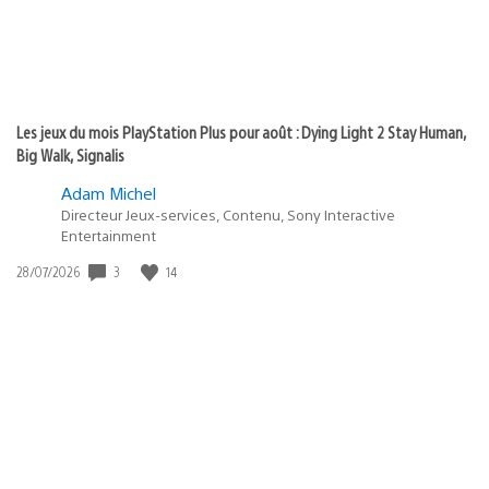
Les jeux du mois PlayStation Plus pour août : Dying Light 2 Stay Human,
Big Walk, Signalis
Adam Michel
Directeur Jeux-services, Contenu, Sony Interactive
Entertainment
3
14
Date
28/07/2026
de
publication
: