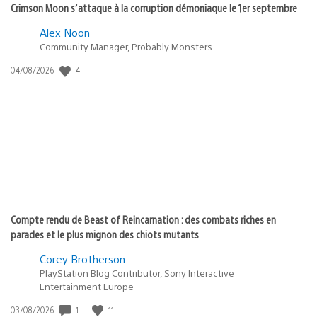
Crimson Moon s’attaque à la corruption démoniaque le 1er septembre
Alex Noon
Community Manager, Probably Monsters
4
Date
04/08/2026
de
publication
:
Compte rendu de Beast of Reincarnation : des combats riches en
parades et le plus mignon des chiots mutants
Corey Brotherson
PlayStation Blog Contributor, Sony Interactive
Entertainment Europe
1
11
Date
03/08/2026