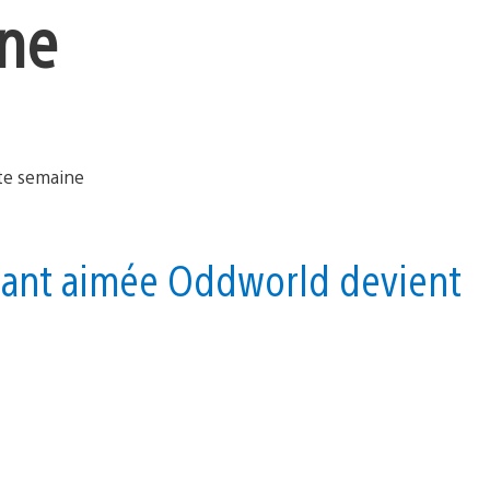
ine
a tant aimée Oddworld devient