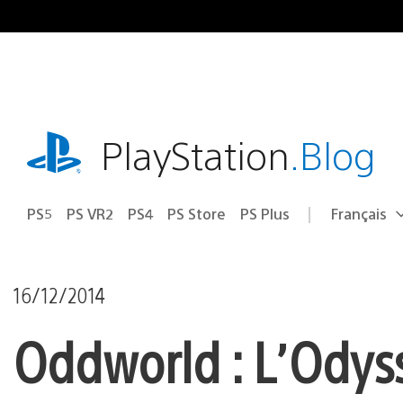
Accéder
au
contenu
playstation.com
PlayStation
.Blog
PS5
PS VR2
PS4
PS Store
PS Plus
Français
Choisir
Région
une
actuelle
région
:
16/12/2014
Oddworld : L’Odys