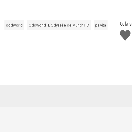
Cela v
oddworld
Oddworld : L'Odyssée de Munch HD
ps vita
J'ai