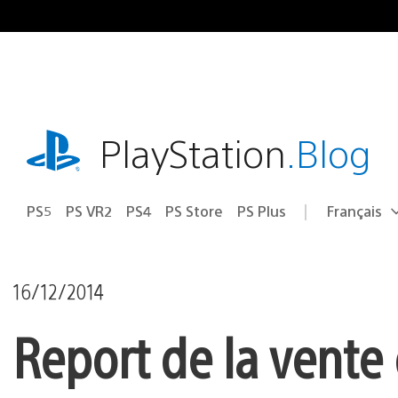
Accéder
au
contenu
playstation.com
PlayStation
.Blog
PS5
PS VR2
PS4
PS Store
PS Plus
Français
Choisir
Région
une
actuelle
région
:
16/12/2014
Report de la vente 