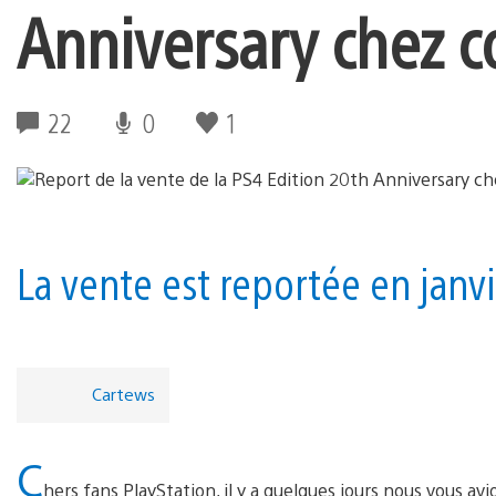
Anniversary chez c
22
0
1
La vente est reportée en janvi
Cartews
C
hers fans PlayStation, il y a quelques jours nous vous a