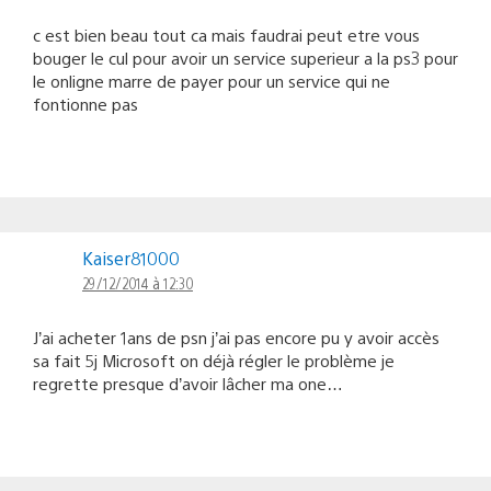
c est bien beau tout ca mais faudrai peut etre vous
bouger le cul pour avoir un service superieur a la ps3 pour
le onligne marre de payer pour un service qui ne
fontionne pas
Kaiser81000
29/12/2014 à 12:30
J’ai acheter 1ans de psn j’ai pas encore pu y avoir accès
sa fait 5j Microsoft on déjà régler le problème je
regrette presque d’avoir lâcher ma one…