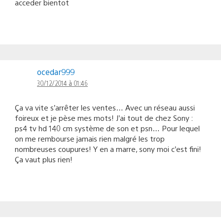
acceder bientot
ocedar999
30/12/2014 à 01:46
Ça va vite s’arrêter les ventes… Avec un réseau aussi
foireux et je pèse mes mots! J’ai tout de chez Sony :
ps4 tv hd 140 cm système de son et psn… Pour lequel
on me rembourse jamais rien malgré les trop
nombreuses coupures! Y en a marre, sony moi c’est fini!
Ça vaut plus rien!