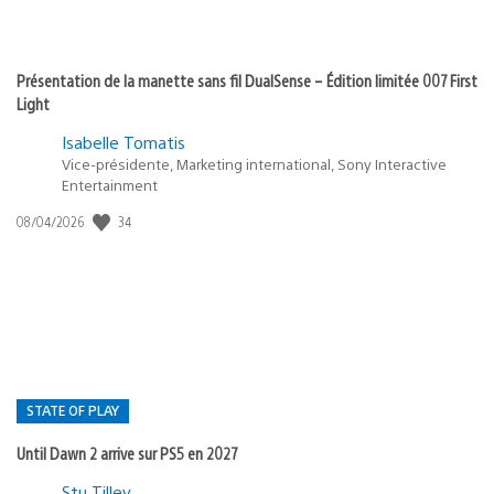
Présentation de la manette sans fil DualSense – Édition limitée 007 First
Light
Isabelle Tomatis
Vice-présidente, Marketing international, Sony Interactive
Entertainment
34
Date
08/04/2026
de
publication
:
STATE OF PLAY
Until Dawn 2 arrive sur PS5 en 2027
Postée
Stu Tilley