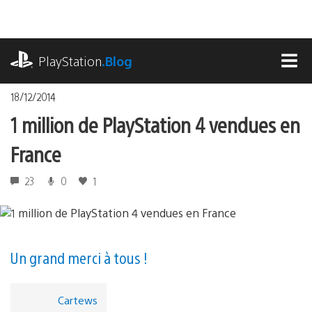
Accéder
au
contenu
playstation.com
PlayStation
.Blog
MEN
18/12/2014
1 million de PlayStation 4 vendues en
France
23
0
1
Un grand merci à tous !
Cartews