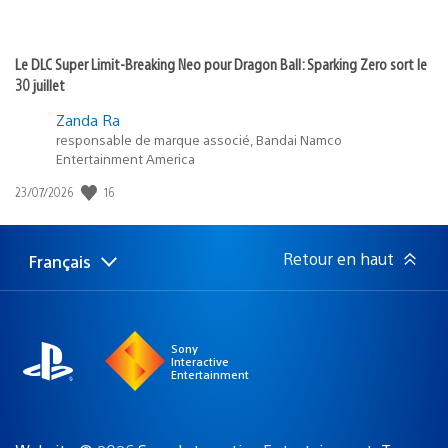
Le DLC Super Limit-Breaking Neo pour Dragon Ball: Sparking Zero sort le
30 juillet
Zanda Ra
responsable de marque associé, Bandai Namco
Entertainment America
16
Date
23/07/2026
de
publication
:
Retour en haut
Français
Choisir
Région
une
actuelle
région
:
Sony
Interactive
Entertainment