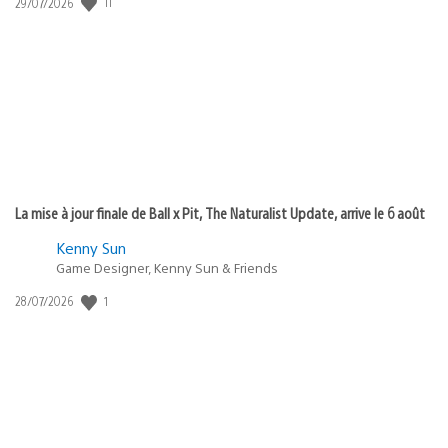
11
Date
29/07/2026
de
publication
:
La mise à jour finale de Ball x Pit, The Naturalist Update, arrive le 6 août
Kenny Sun
Game Designer, Kenny Sun & Friends
1
Date
28/07/2026
de
publication
: