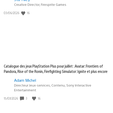
Creative Director, Firesprite Games
dans
:
16
Date
03/06/2026
state
de
of
publication
:
play
Catalogue des jeux PlayStation Plus pour juillet : Avatar: Frontiers of
Pandora, Rise of the Ronin, Firefighting Simulator: Ignite et plus encore
Adam Michel
Directeur Jeux-services, Contenu, Sony Interactive
Entertainment
3
16
Date
15/07/2026
de
publication
: