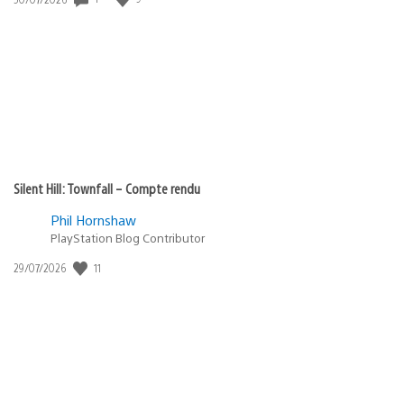
de
publication
:
Silent Hill: Townfall – Compte rendu
Phil Hornshaw
PlayStation Blog Contributor
11
Date
29/07/2026
de
publication
: