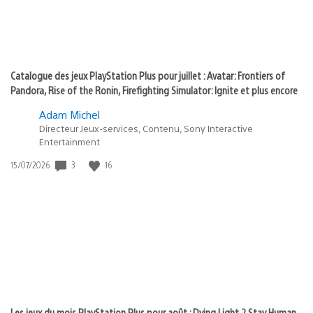
Catalogue des jeux PlayStation Plus pour juillet : Avatar: Frontiers of
Pandora, Rise of the Ronin, Firefighting Simulator: Ignite et plus encore
Adam Michel
Directeur Jeux-services, Contenu, Sony Interactive
Entertainment
3
16
Date
15/07/2026
de
publication
:
Les jeux du mois PlayStation Plus pour août : Dying Light 2 Stay Human,