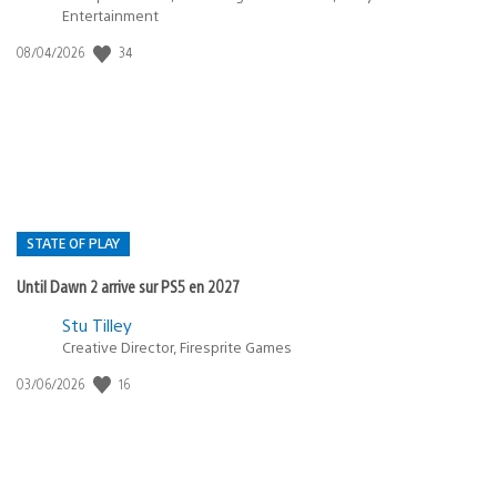
Entertainment
34
Date
08/04/2026
de
publication
:
STATE OF PLAY
Until Dawn 2 arrive sur PS5 en 2027
Postée
Stu Tilley
Creative Director, Firesprite Games
dans
:
16
Date
03/06/2026
state
de
of
publication
:
play