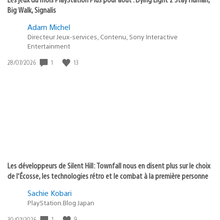
Big Walk, Signalis
Adam Michel
Directeur Jeux-services, Contenu, Sony Interactive
Entertainment
1
13
Date
28/07/2026
de
publication
:
Les développeurs de Silent Hill: Townfall nous en disent plus sur le choix
de l’Écosse, les technologies rétro et le combat à la première personne
Sachie Kobari
PlayStation.Blog Japan
1
9
Date
30/07/2026