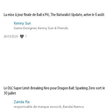
La mise à jour finale de Ball x Pit, The Naturalist Update, arrive le 6 août
Kenny Sun
Game Designer, Kenny Sun & Friends
1
Date
28/07/2026
de
publication
:
Le DLC Super Limit-Breaking Neo pour Dragon Ball: Sparking Zero sort le
30 juillet
Zanda Ra
responsable de marque associé, Bandai Namco