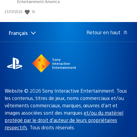
Entertainment America
16
Date
23/07/2026
de
publication
:
Retour en haut
Français
Choisir
Région
une
actuelle
région
:
Sony
Interactive
Entertainment
Website © 2026 Sony Interactive Entertainment. Tous
les contenus, titres de jeux, noms commerciaux et/ou
vêtements commerciaux, marques, œuvres d’art et
images associées sont des marques
et/ou du matériel
protégé par le droit d’auteur de leurs propriétaires
respectifs
. Tous droits réservés.