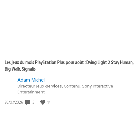
de
publication
:
Les jeux du mois PlayStation Plus pour août : Dying Light 2 Stay Human,
Big Walk, Signalis
Adam Michel
Directeur Jeux-services, Contenu, Sony Interactive
Entertainment
3
14
Date
28/07/2026
de
publication
: