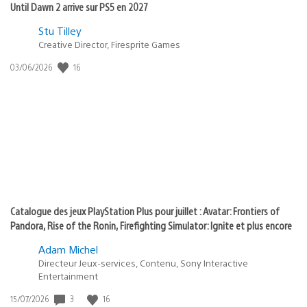
Until Dawn 2 arrive sur PS5 en 2027
Postée
Stu Tilley
Creative Director, Firesprite Games
dans
:
16
Date
03/06/2026
state
de
of
publication
:
play
Catalogue des jeux PlayStation Plus pour juillet : Avatar: Frontiers of
Pandora, Rise of the Ronin, Firefighting Simulator: Ignite et plus encore
Adam Michel
Directeur Jeux-services, Contenu, Sony Interactive
Entertainment
3
16
Date
15/07/2026