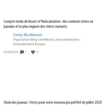
Compte rendu de Beast of Reincarnation : des combats riches en
parades et le plus mignon des chiots mutants
Corey Brotherson
PlayStation Blog Contributor, Sony Interactive
Entertainment Europe
1
11
Date
03/08/2026
de
publication
:
Choix des joueurs : Votez pour votre nouveau jeu préféré de juillet 2026