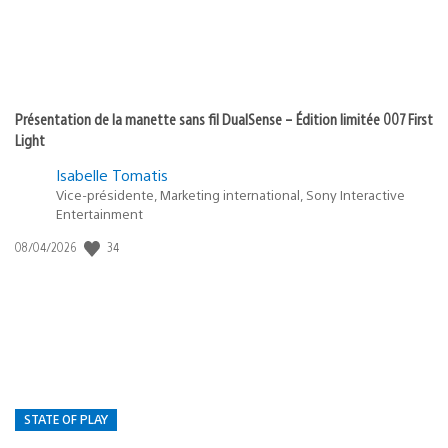
Présentation de la manette sans fil DualSense – Édition limitée 007 First
Light
Isabelle Tomatis
Vice-présidente, Marketing international, Sony Interactive
Entertainment
34
Date
08/04/2026
de
publication
:
STATE OF PLAY