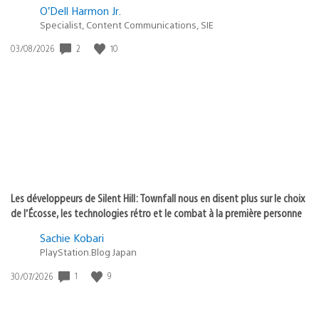
O’Dell Harmon Jr.
Specialist, Content Communications, SIE
2
10
Date
03/08/2026
de
publication
:
Les développeurs de Silent Hill: Townfall nous en disent plus sur le choix
de l’Écosse, les technologies rétro et le combat à la première personne
Sachie Kobari
PlayStation.Blog Japan
1
9
Date
30/07/2026
de
publication
: