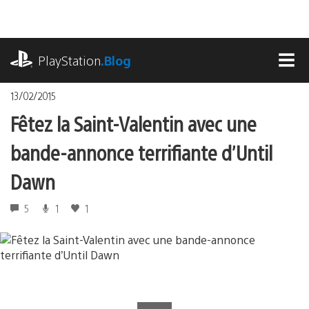
Accéder
au
contenu
playstation.com
PlayStation
.Blog
MEN
13/02/2015
Fêtez la Saint-Valentin avec une
bande-annonce terrifiante d’Until
Dawn
5
1
1