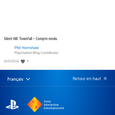
Silent Hill: Townfall – Compte rendu
Phil Hornshaw
PlayStation Blog Contributor
11
Date
29/07/2026
de
publication
:
Retour en haut
Français
Choisir
Région
une
actuelle
région
:
Sony
Interactive
Entertainment