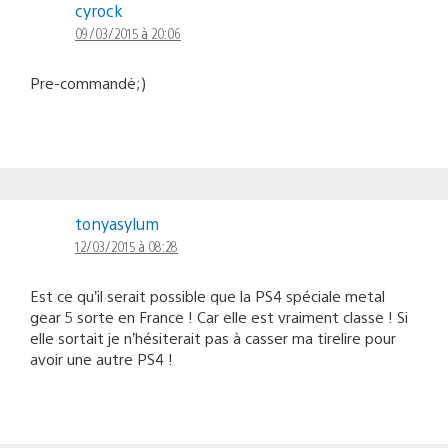
cyrock
09/03/2015 à 20:06
Pre-commandė;)
tonyasylum
12/03/2015 à 08:28
Est ce qu’il serait possible que la PS4 spéciale metal
gear 5 sorte en France ! Car elle est vraiment classe ! Si
elle sortait je n’hésiterait pas à casser ma tirelire pour
avoir une autre PS4 !