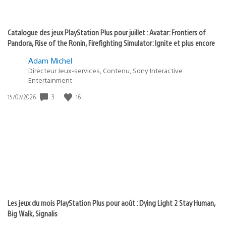
Catalogue des jeux PlayStation Plus pour juillet : Avatar: Frontiers of
Pandora, Rise of the Ronin, Firefighting Simulator: Ignite et plus encore
Adam Michel
Directeur Jeux-services, Contenu, Sony Interactive
Entertainment
3
16
Date
15/07/2026
de
publication
:
Les jeux du mois PlayStation Plus pour août : Dying Light 2 Stay Human,
Big Walk, Signalis