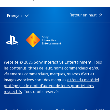
de
publication
:
Retour en haut
Français
Choisir
Région
une
actuelle
région
:
Sony
Interactive
Entertainment
Website © 2026 Sony Interactive Entertainment. Tous
les contenus, titres de jeux, noms commerciaux et/ou
vêtements commerciaux, marques, œuvres d’art et
images associées sont des marques
et/ou du matériel
protégé par le droit d’auteur de leurs propriétaires
respectifs
. Tous droits réservés.