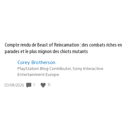
Compte rendu de Beast of Reincarnation : des combats riches en
parades et le plus mignon des chiots mutants
Corey Brotherson
PlayStation Blog Contributor, Sony Interactive
Entertainment Europe
1
11
Date
03/08/2026
de
publication
: