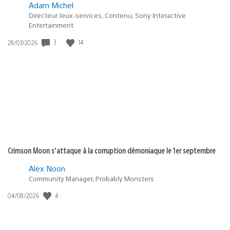
Adam Michel
Directeur Jeux-services, Contenu, Sony Interactive
Entertainment
3
14
Date
28/07/2026
de
publication
:
Crimson Moon s’attaque à la corruption démoniaque le 1er septembre
Alex Noon
Community Manager, Probably Monsters
4
Date
04/08/2026
de
publication
: