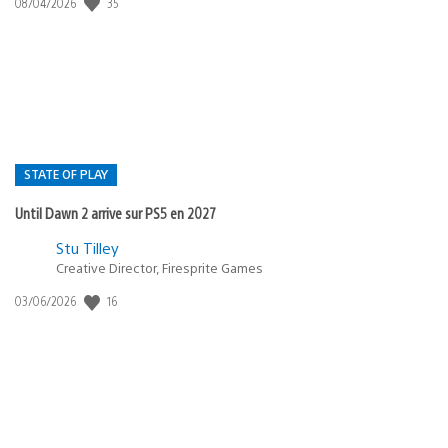
35
Date
08/04/2026
de
publication
:
STATE OF PLAY
Until Dawn 2 arrive sur PS5 en 2027
Postée
Stu Tilley
Creative Director, Firesprite Games
dans
:
16
Date
03/06/2026
state
de
of
publication
:
play