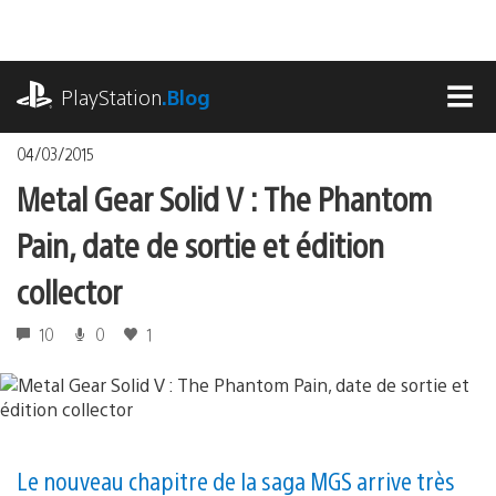
Accéder
au
contenu
playstation.com
PlayStation
.Blog
MEN
04/03/2015
Metal Gear Solid V : The Phantom
Pain, date de sortie et édition
collector
10
0
1
Le nouveau chapitre de la saga MGS arrive très