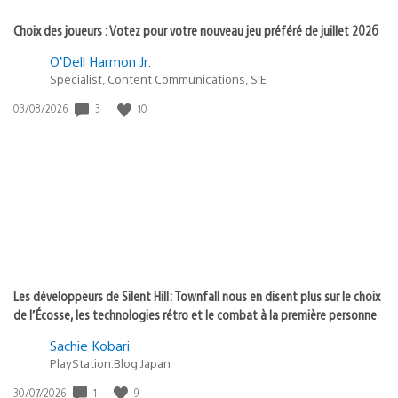
Choix des joueurs : Votez pour votre nouveau jeu préféré de juillet 2026
O’Dell Harmon Jr.
Specialist, Content Communications, SIE
3
10
Date
03/08/2026
de
publication
:
Les développeurs de Silent Hill: Townfall nous en disent plus sur le choix
de l’Écosse, les technologies rétro et le combat à la première personne
Sachie Kobari
PlayStation.Blog Japan
1
9
Date
30/07/2026