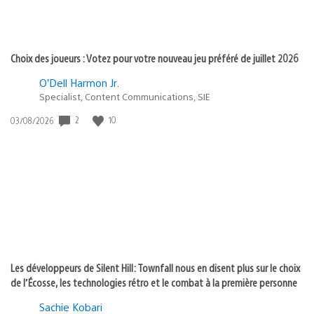
Choix des joueurs : Votez pour votre nouveau jeu préféré de juillet 2026
O’Dell Harmon Jr.
Specialist, Content Communications, SIE
2
10
Date
03/08/2026
de
publication
:
Les développeurs de Silent Hill: Townfall nous en disent plus sur le choix
de l’Écosse, les technologies rétro et le combat à la première personne
Sachie Kobari