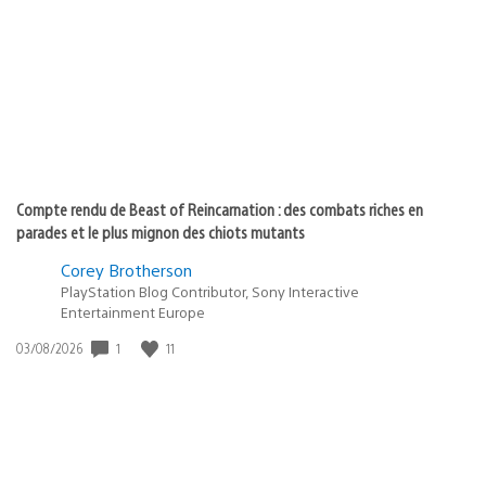
publication
:
Compte rendu de Beast of Reincarnation : des combats riches en
parades et le plus mignon des chiots mutants
Corey Brotherson
PlayStation Blog Contributor, Sony Interactive
Entertainment Europe
1
11
Date
03/08/2026
de
publication
: