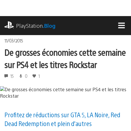
Accéder
au
contenu
playstation.com
PlayStation
.Blog
MEN
11/03/2015
De grosses économies cette semaine
sur PS4 et les titres Rockstar
15
0
1
Profitez de réductions sur GTA 5, LA Noire, Red
Dead Redemption et plein d'autres