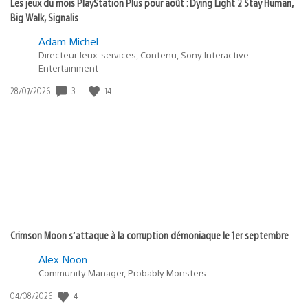
Les jeux du mois PlayStation Plus pour août : Dying Light 2 Stay Human,
Big Walk, Signalis
Adam Michel
Directeur Jeux-services, Contenu, Sony Interactive
Entertainment
3
14
Date
28/07/2026
de
publication
:
Crimson Moon s’attaque à la corruption démoniaque le 1er septembre
Alex Noon
Community Manager, Probably Monsters
4
Date
04/08/2026
de