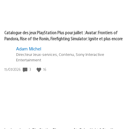
Catalogue des jeux PlayStation Plus pour juillet : Avatar: Frontiers of
Pandora, Rise of the Ronin, Firefighting Simulator: Ignite et plus encore
Adam Michel
Directeur Jeux-services, Contenu, Sony Interactive
Entertainment
3
16
Date
15/07/2026
de
publication
: