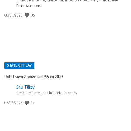
Entertainment
35
Date
08/04/2026
de
publication
:
STATE OF PLAY
Until Dawn 2 arrive sur PS5 en 2027
Postée
Stu Tilley
Creative Director, Firesprite Games
dans
:
16
Date
03/06/2026
state
de
of
publication
:
play