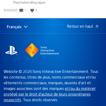
PlayStation.Blog Japan
1
9
Date
30/07/2026
de
publication
:
Retour en haut
Français
Choisir
Région
une
actuelle
région
:
Sony
Interactive
Entertainment
Website © 2026 Sony Interactive Entertainment. Tous
les contenus, titres de jeux, noms commerciaux et/ou
vêtements commerciaux, marques, œuvres d’art et
images associées sont des marques
et/ou du matériel
protégé par le droit d’auteur de leurs propriétaires
respectifs
. Tous droits réservés.