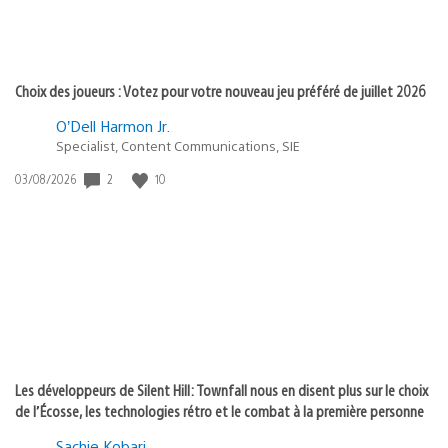
Choix des joueurs : Votez pour votre nouveau jeu préféré de juillet 2026
O’Dell Harmon Jr.
Specialist, Content Communications, SIE
2
10
Date
03/08/2026
de
publication
:
Les développeurs de Silent Hill: Townfall nous en disent plus sur le choix
de l’Écosse, les technologies rétro et le combat à la première personne
Sachie Kobari