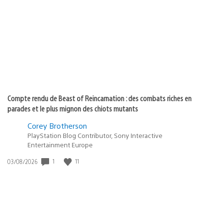
de
publication
:
Compte rendu de Beast of Reincarnation : des combats riches en
parades et le plus mignon des chiots mutants
Corey Brotherson
PlayStation Blog Contributor, Sony Interactive
Entertainment Europe
1
11
Date
03/08/2026
de
publication
: