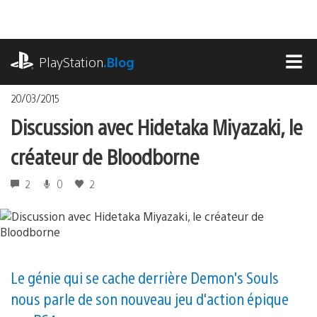
Accéder
au
contenu
playstation.com
PlayStation
.Blog
MEN
20/03/2015
Discussion avec Hidetaka Miyazaki, le
créateur de Bloodborne
2
0
2
Le génie qui se cache derrière Demon's Souls
nous parle de son nouveau jeu d'action épique