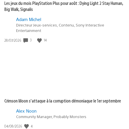
Les jeux du mois PlayStation Plus pour août : Dying Light 2 Stay Human,
Big Walk, Signalis
Adam Michel
Directeur Jeux-services, Contenu, Sony Interactive
Entertainment
3
14
Date
28/07/2026
de
publication
:
Crimson Moon s’attaque à la corruption démoniaque le 1er septembre
Alex Noon
Community Manager, Probably Monsters
4
Date
04/08/2026