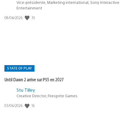
Vice-présidente, Marketing international, Sony Interactive
Entertainment
35
Date
08/04/2026
de
publication
:
STATE OF PLAY
Until Dawn 2 arrive sur PS5 en 2027
Postée
Stu Tilley
Creative Director, Firesprite Games
dans
:
16
Date
03/06/2026
state
de
of
publication
:
play