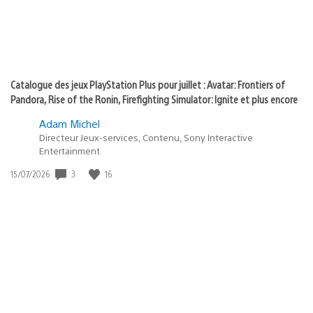
Catalogue des jeux PlayStation Plus pour juillet : Avatar: Frontiers of
Pandora, Rise of the Ronin, Firefighting Simulator: Ignite et plus encore
Adam Michel
Directeur Jeux-services, Contenu, Sony Interactive
Entertainment
3
16
Date
15/07/2026
de
publication
: