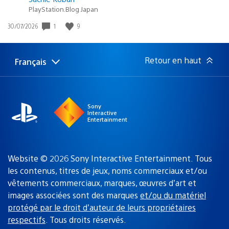
PlayStation.Blog Japan
1
9
Date
30/07/2026
de
publication
:
Retour en haut
Français
Choisir
Région
une
actuelle
région
:
Sony
Interactive
Entertainment
Website © 2026 Sony Interactive Entertainment. Tous
les contenus, titres de jeux, noms commerciaux et/ou
vêtements commerciaux, marques, œuvres d’art et
images associées sont des marques
et/ou du matériel
protégé par le droit d’auteur de leurs propriétaires
respectifs
. Tous droits réservés.