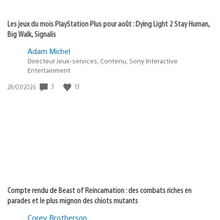
Les jeux du mois PlayStation Plus pour août : Dying Light 2 Stay Human,
Big Walk, Signalis
Adam Michel
Directeur Jeux-services, Contenu, Sony Interactive
Entertainment
3
13
Date
28/07/2026
de
publication
:
Compte rendu de Beast of Reincarnation : des combats riches en
parades et le plus mignon des chiots mutants
Corey Brotherson