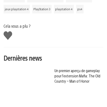
jeux playstation 4
PlayStation 3
playstation 4
ps4
Cela vous a plu ?
J'aime
Dernières news
Un premier aperçu de gameplay
pour l’extension Mafia: The Old
Country – Man of Honor