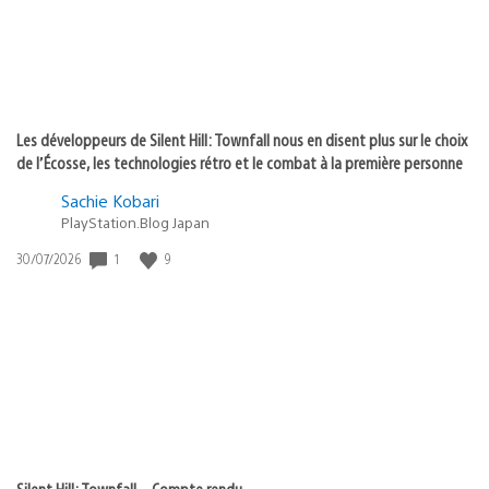
Les développeurs de Silent Hill: Townfall nous en disent plus sur le choix
de l’Écosse, les technologies rétro et le combat à la première personne
Sachie Kobari
PlayStation.Blog Japan
1
9
Date
30/07/2026
de
publication
:
Silent Hill: Townfall – Compte rendu