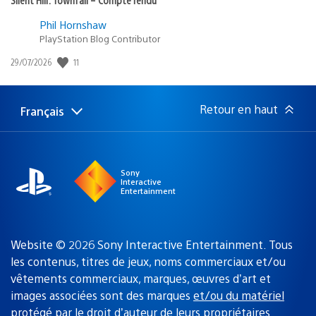
Phil Hornshaw
PlayStation Blog Contributor
11
Date
29/07/2026
de
publication
:
Retour en haut
Français
Choisir
Région
une
actuelle
région
:
Sony
Interactive
Entertainment
Website © 2026 Sony Interactive Entertainment. Tous
les contenus, titres de jeux, noms commerciaux et/ou
vêtements commerciaux, marques, œuvres d’art et
images associées sont des marques
et/ou du matériel
protégé par le droit d’auteur de leurs propriétaires