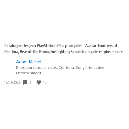
:
play
Catalogue des jeux PlayStation Plus pour juillet : Avatar: Frontiers of
Pandora, Rise of the Ronin, Firefighting Simulator: Ignite et plus encore
Adam Michel
Directeur Jeux-services, Contenu, Sony Interactive
Entertainment
3
16
Date
15/07/2026
de
publication
: