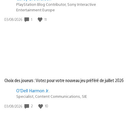
PlayStation Blog Contributor, Sony Interactive
Entertainment Europe
1
11
Date
03/08/2026
de
publication
:
Choix des joueurs : Votez pour votre nouveau jeu préféré de juillet 2026
O’Dell Harmon Jr.
Specialist, Content Communications, SIE
2
10
Date
03/08/2026
de
publication
: