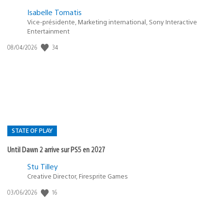
Isabelle Tomatis
Vice-présidente, Marketing international, Sony Interactive
Entertainment
34
Date
08/04/2026
de
publication
:
STATE OF PLAY
Until Dawn 2 arrive sur PS5 en 2027
Postée
Stu Tilley
Creative Director, Firesprite Games
dans
:
16
Date
03/06/2026
state
de
of
publication