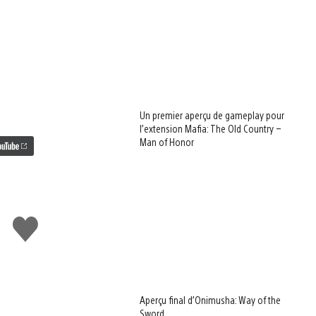
Un premier aperçu de gameplay pour
l’extension Mafia: The Old Country –
Man of Honor
J'aime
Aperçu final d’Onimusha: Way of the
Sword