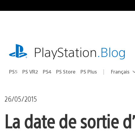
Accéder
au
contenu
playstation.com
PlayStation
.Blog
PS5
PS VR2
PS4
PS Store
PS Plus
Français
Choisir
Région
une
actuelle
région
:
26/05/2015
La date de sortie 