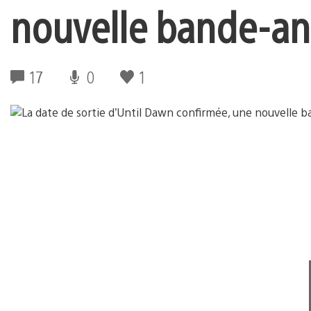
nouvelle bande-a
17
0
1