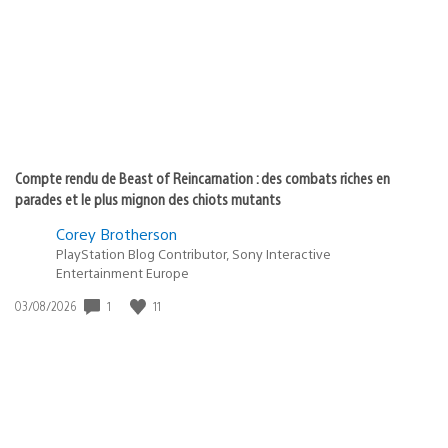
publication
:
Compte rendu de Beast of Reincarnation : des combats riches en
parades et le plus mignon des chiots mutants
Corey Brotherson
PlayStation Blog Contributor, Sony Interactive
Entertainment Europe
1
11
Date
03/08/2026
de
publication
: