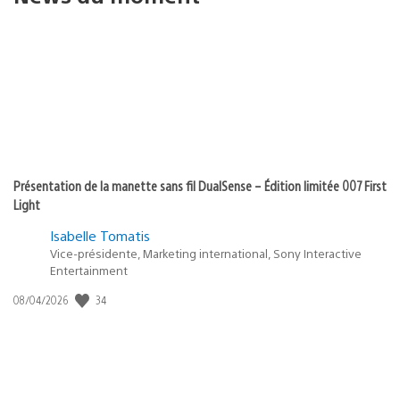
Présentation de la manette sans fil DualSense – Édition limitée 007 First
Light
Isabelle Tomatis
Vice-présidente, Marketing international, Sony Interactive
Entertainment
34
Date
08/04/2026
de
publication
: