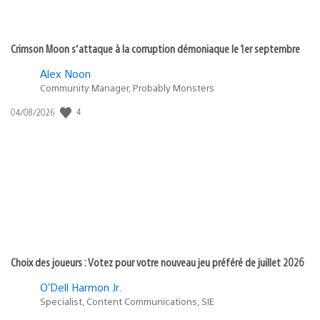
Crimson Moon s’attaque à la corruption démoniaque le 1er septembre
Alex Noon
Community Manager, Probably Monsters
4
Date
04/08/2026
de
publication
:
Choix des joueurs : Votez pour votre nouveau jeu préféré de juillet 2026
O’Dell Harmon Jr.
Specialist, Content Communications, SIE