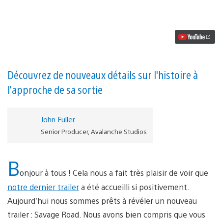
vidéo
Un
nouveau
trailer
féroce
pour
Mad
Max
sur
Découvrez de nouveaux détails sur l'histoire à
PS4
l'approche de sa sortie
John Fuller
Senior Producer, Avalanche Studios
B
onjour à tous ! Cela nous a fait très plaisir de voir que
notre dernier trailer
a été accueilli si positivement.
Aujourd’hui nous sommes prêts à révéler un nouveau
trailer : Savage Road. Nous avons bien compris que vous