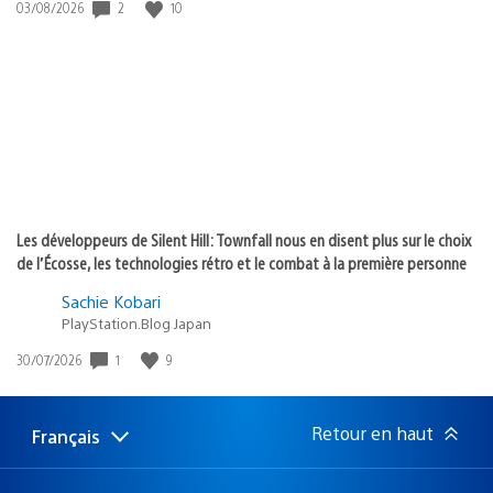
2
10
Date
03/08/2026
de
publication
:
Les développeurs de Silent Hill: Townfall nous en disent plus sur le choix
de l’Écosse, les technologies rétro et le combat à la première personne
Sachie Kobari
PlayStation.Blog Japan
1
9
Date
30/07/2026
de
publication
:
Retour en haut
Français
Choisir
Région
une
actuelle
région
: