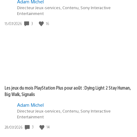
Adam Michel
Directeur Jeux-services, Contenu, Sony Interactive
Entertainment
3
16
Date
15/07/2026
de
publication
:
Les jeux du mois PlayStation Plus pour août : Dying Light 2 Stay Human,
Big Walk, Signalis
Adam Michel
Directeur Jeux-services, Contenu, Sony Interactive
Entertainment
3
14
Date
28/07/2026
de