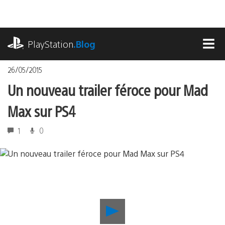
Accéder
au
contenu
playstation.com
PlayStation
.Blog
MEN
26/05/2015
Un nouveau trailer féroce pour Mad
Max sur PS4
1
0
Lancer
la