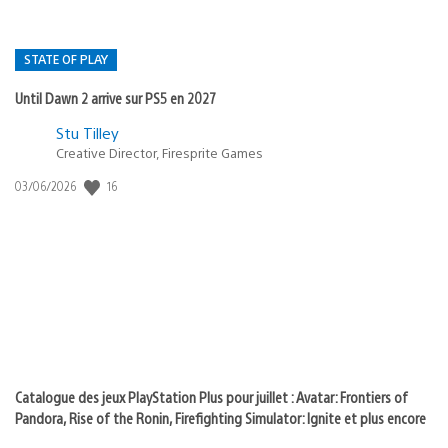
STATE OF PLAY
Until Dawn 2 arrive sur PS5 en 2027
Postée
Stu Tilley
Creative Director, Firesprite Games
dans
:
16
Date
03/06/2026
state
de
of
publication
:
play
Catalogue des jeux PlayStation Plus pour juillet : Avatar: Frontiers of
Pandora, Rise of the Ronin, Firefighting Simulator: Ignite et plus encore